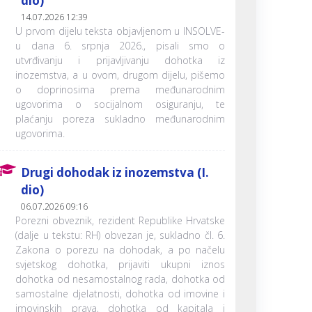
dio)
14.07.2026 12:39
U prvom dijelu teksta objavljenom u INSOLVE-
u dana 6. srpnja 2026., pisali smo o
utvrđivanju i prijavljivanju dohotka iz
inozemstva, a u ovom, drugom dijelu, pišemo
o doprinosima prema međunarodnim
ugovorima o socijalnom osiguranju, te
plaćanju poreza sukladno međunarodnim
ugovorima.
Drugi dohodak iz inozemstva (I.
dio)
06.07.2026 09:16
Porezni obveznik, rezident Republike Hrvatske
(dalje u tekstu: RH) obvezan je, sukladno čl. 6.
Zakona o porezu na dohodak, a po načelu
svjetskog dohotka, prijaviti ukupni iznos
dohotka od nesamostalnog rada, dohotka od
samostalne djelatnosti, dohotka od imovine i
imovinskih prava, dohotka od kapitala i