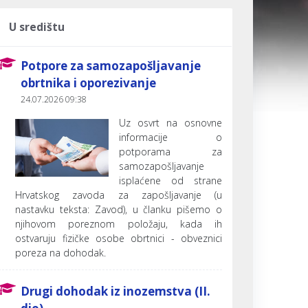
U središtu
Potpore za samozapošljavanje
obrtnika i oporezivanje
24.07.2026 09:38
Uz osvrt na osnovne
informacije o
potporama za
samozapošljavanje
isplaćene od strane
Hrvatskog zavoda za zapošljavanje (u
nastavku teksta: Zavod), u članku pišemo o
njihovom poreznom položaju, kada ih
ostvaruju fizičke osobe obrtnici - obveznici
poreza na dohodak.
Drugi dohodak iz inozemstva (II.