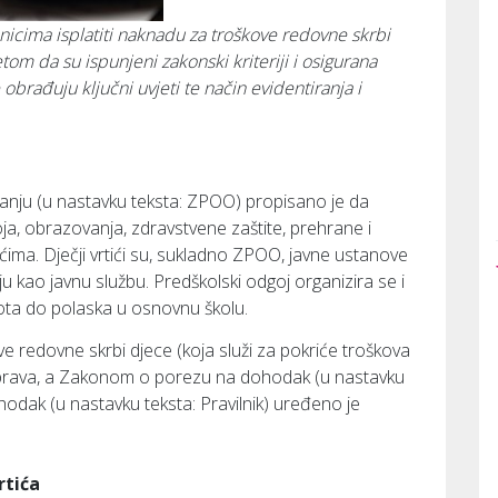
icima isplatiti naknadu za troškove redovne skrbi
om da su ispunjeni zakonski kriteriji i osigurana
brađuju ključni uvjeti te način evidentiranja i
nju (u nastavku teksta: ZPOO) propisano je da
, obrazovanja, zdravstvene zaštite, prehrane i
tićima. Dječji vrtići su, sukladno ZPOO, javne ustanove
u kao javnu službu. Predškolski odgoj organizira se i
vota do polaska u osnovnu školu.
e redovne skrbi djece (koja služi za pokriće troškova
g prava, a Zakonom o porezu na dohodak (u nastavku
hodak (u nastavku teksta: Pravilnik) uređeno je
rtića