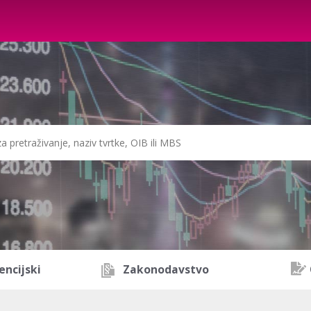
encijski
Zakonodavstvo