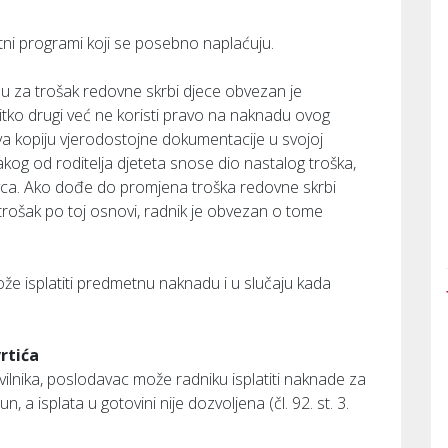
ni programi koji se posebno naplaćuju.
u za trošak redovne skrbi djece obvezan je
 nitko drugi već ne koristi pravo na naknadu ovog
va kopiju vjerodostojne dokumentacije u svojoj
kog od roditelja djeteta snose dio nastalog troška,
avca. Ako dođe do promjena troška redovne skrbi
e trošak po toj osnovi, radnik je obvezan o tome
e isplatiti predmetnu naknadu i u slučaju kada
rtića
vilnika, poslodavac može radniku isplatiti naknade za
 a isplata u gotovini nije dozvoljena (čl. 92. st. 3.