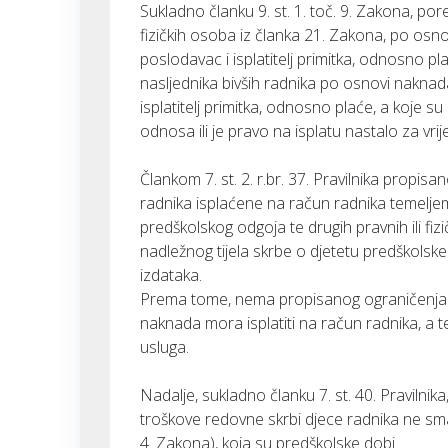
Sukladno članku 9. st. 1. toč. 9. Zakona, po
fizičkih osoba iz članka 21. Zakona, po osn
poslodavac i isplatitelj primitka, odnosno pl
nasljednika bivših radnika po osnovi naknad
isplatitelj primitka, odnosno plaće, a koje s
odnosa ili je pravo na isplatu nastalo za v
Člankom 7. st. 2. r.br. 37. Pravilnika propi
radnika isplaćene na račun radnika temelj
predškolskog odgoja te drugih pravnih ili fi
nadležnog tijela skrbe o djetetu predškolske
izdataka.
Prema tome, nema propisanog ograničenja v
naknada mora isplatiti na račun radnika, a 
usluga.
Nadalje, sukladno članku 7. st. 40. Pravilni
troškove redovne skrbi djece radnika ne sma
4. Zakona), koja su predškolske dobi.