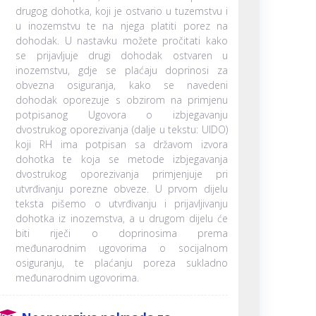
drugog dohotka, koji je ostvario u tuzemstvu i
u inozemstvu te na njega platiti porez na
dohodak. U nastavku možete pročitati kako
se prijavljuje drugi dohodak ostvaren u
inozemstvu, gdje se plaćaju doprinosi za
obvezna osiguranja, kako se navedeni
dohodak oporezuje s obzirom na primjenu
potpisanog Ugovora o izbjegavanju
dvostrukog oporezivanja (dalje u tekstu: UIDO)
koji RH ima potpisan sa državom izvora
dohotka te koja se metode izbjegavanja
dvostrukog oporezivanja primjenjuje pri
utvrđivanju porezne obveze. U prvom dijelu
teksta pišemo o utvrđivanju i prijavljivanju
dohotka iz inozemstva, a u drugom dijelu će
biti riječi o doprinosima prema
međunarodnim ugovorima o socijalnom
osiguranju, te plaćanju poreza sukladno
međunarodnim ugovorima.