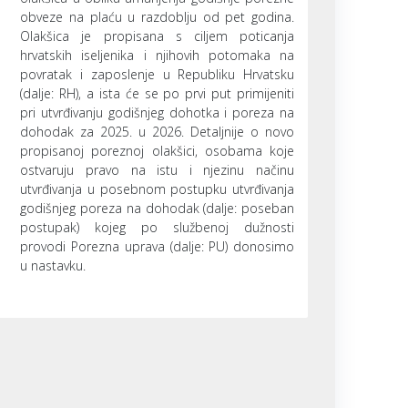
obveze na plaću u razdoblju od pet godina.
Olakšica je propisana s ciljem poticanja
hrvatskih iseljenika i njihovih potomaka na
povratak i zaposlenje u Republiku Hrvatsku
(dalje: RH), a ista će se po prvi put primijeniti
pri utvrđivanju godišnjeg dohotka i poreza na
dohodak za 2025. u 2026. Detaljnije o novo
propisanoj poreznoj olakšici, osobama koje
ostvaruju pravo na istu i njezinu načinu
utvrđivanja u posebnom postupku utvrđivanja
godišnjeg poreza na dohodak (dalje: poseban
postupak) kojeg po službenoj dužnosti
provodi Porezna uprava (dalje: PU) donosimo
u nastavku.