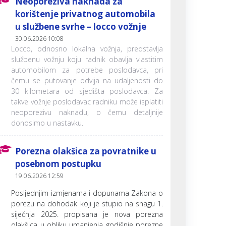
Neoporeziva naknada za
korištenje privatnog automobila
u službene svrhe – locco vožnje
30.06.2026 10:08
Locco, odnosno lokalna vožnja, predstavlja
službenu vožnju koju radnik obavlja vlastitim
automobilom za potrebe poslodavca, pri
čemu se putovanje odvija na udaljenosti do
30 kilometara od sjedišta poslodavca. Za
takve vožnje poslodavac radniku može isplatiti
neoporezivu naknadu, o čemu detaljnije
donosimo u nastavku.
Porezna olakšica za povratnike u
posebnom postupku
19.06.2026 12:59
Posljednjim izmjenama i dopunama Zakona o
porezu na dohodak koji je stupio na snagu 1.
siječnja 2025. propisana je nova porezna
olakšica u obliku umanjenja godišnje porezne