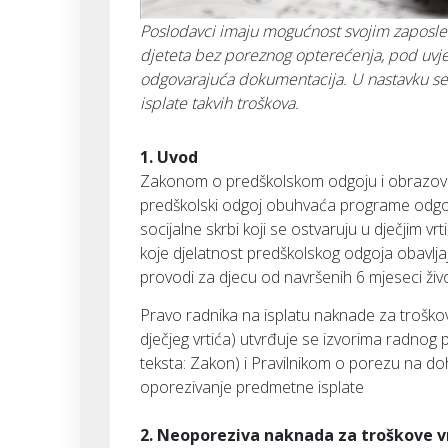
Poslodavci imaju mogućnost svojim zaposlen
djeteta bez poreznog opterećenja, pod uvjet
odgovarajuća dokumentacija. U nastavku se o
isplate takvih troškova.
1. Uvod
Zakonom o predškolskom odgoju i obrazova
predškolski odgoj obuhvaća programe odgoja
socijalne skrbi koji se ostvaruju u dječjim vr
koje djelatnost predškolskog odgoja obavljaj
provodi za djecu od navršenih 6 mjeseci ži
Pravo radnika na isplatu naknade za troškov
dječjeg vrtića) utvrđuje se izvorima radno
teksta: Zakon) i Pravilnikom o porezu na do
oporezivanje predmetne isplate
2. Neoporeziva naknada za troškove v