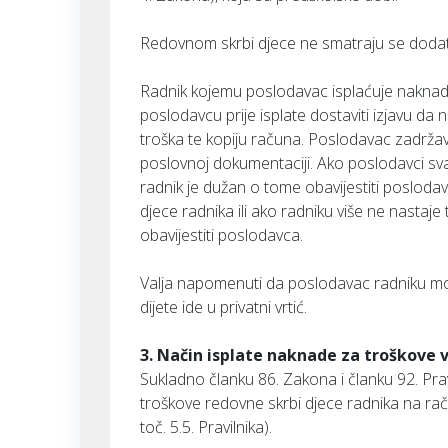
Redovnom skrbi djece ne smatraju se dodat
Radnik kojemu poslodavac isplaćuje naknad
poslodavcu prije isplate dostaviti izjavu da
troška te kopiju računa. Poslodavac zadrža
poslovnoj dokumentaciji. Ako poslodavci sva
radnik je dužan o tome obavijestiti poslod
djece radnika ili ako radniku više ne nastaj
obavijestiti poslodavca.
Valja napomenuti da poslodavac radniku mož
dijete ide u privatni vrtić.
3. Način isplate naknade za troškove v
Sukladno članku 86. Zakona i članku 92. Pra
troškove redovne skrbi djece radnika na račun,
toč. 5.5. Pravilnika).