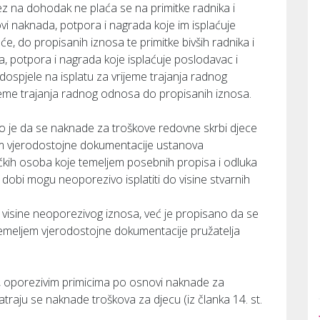
rez na dohodak ne plaća se na primitke radnika i
ovi naknada, potpora i nagrada koje im isplaćuje
aće, do propisanih iznosa te primitke bivših radnika i
a, potpora i nagrada koje isplaćuje poslodavac i
u dospjele na isplatu za vrijeme trajanja radnog
rijeme trajanja radnog odnosa do propisanih iznosa.
sano je da se naknade za troškove redovne skrbi djece
em vjerodostojne dokumentacije ustanova
zičkih osoba koje temeljem posebnih propisa i odluka
 dobi mogu neoporezivo isplatiti do visine stvarnih
isine neoporezivog iznosa, već je propisano da se
temeljem vjerodostojne dokumentacije pružatelja
ka, oporezivim primicima po osnovi naknade za
traju se naknade troškova za djecu (iz članka 14. st.