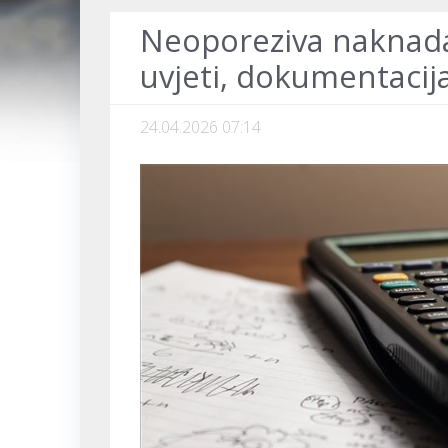
Neoporeziva naknada 
uvjeti, dokumentacija
24.04.2026 07:14