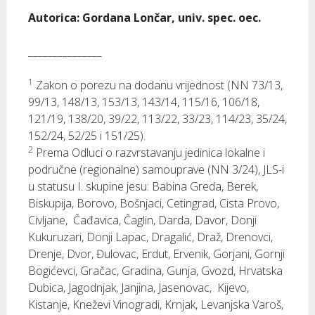
Autorica: Gordana Lončar, univ. spec. oec.
_______________
1
Zakon o porezu na dodanu vrijednost (NN 73/13,
99/13, 148/13, 153/13, 143/14, 115/16, 106/18,
121/19, 138/20, 39/22, 113/22, 33/23, 114/23, 35/24,
152/24, 52/25 i 151/25).
2
Prema Odluci o razvrstavanju jedinica lokalne i
područne (regionalne) samouprave (NN 3/24), JLS-i
u statusu I. skupine jesu: Babina Greda, Berek,
Biskupija, Borovo, Bošnjaci, Cetingrad, Cista Provo,
Civljane, Čađavica, Čaglin, Darda, Davor, Donji
Kukuruzari, Donji Lapac, Dragalić, Draž, Drenovci,
Drenje, Dvor, Đulovac, Erdut, Ervenik, Gorjani, Gornji
Bogićevci, Gračac, Gradina, Gunja, Gvozd, Hrvatska
Dubica, Jagodnjak, Janjina, Jasenovac, Kijevo,
Kistanje, Kneževi Vinogradi, Krnjak, Levanjska Varoš,