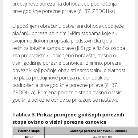
predujmove poreza na dohodak do podnošenja
prve godišnje porezne prijave (čl. 37. ZPDOH-a).
U godišnjem obračunu ostvareni dohodak podliježe
plaćanju poreza po nižim i višim stopama koje su
svojom odlukom propisala predstavnička tijela
jedinica lokalne samouprave (JLS) gdje fizička osoba
ima prebivalište / uobičajeno boravište, ovisno o
visini godišnje porezne osnovice. Iznimno, porezni
obveznik koji počinje obavljati samostalnu djelatnost
ne plaća predujmove poreza na dohodak do
podnošenja prve godišnje porezne prijave (čl. 37.
ZPDOH-a). Primjena poreznih stopa ovisno o visini
godišnje porezne osnovice prikazuje se nastavku.
Tablica 3. Prikaz primjene godišnjih poreznih
stopa ovisno o visini porezne osnovice