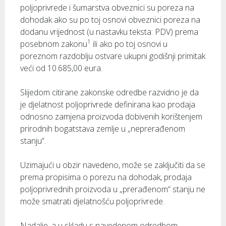
poljoprivrede i šumarstva obveznici su poreza na
dohodak ako su po toj osnovi obveznici poreza na
dodanu vrijednost (u nastavku teksta: PDV) prema
1
posebnom zakonu
ili ako po toj osnovi u
poreznom razdoblju ostvare ukupni godišnji primitak
veći od 10.685,00 eura.
Slijedom citirane zakonske odredbe razvidno je da
je djelatnost poljoprivrede definirana kao prodaja
odnosno zamjena proizvoda dobivenih korištenjem
prirodnih bogatstava zemlje u „neprerađenom
stanju“.
Uzimajući u obzir navedeno, može se zaključiti da se
prema propisima o porezu na dohodak, prodaja
poljoprivrednih proizvoda u „prerađenom“ stanju ne
može smatrati djelatnošću poljoprivrede.
Nadalje, a u skladu s navedenom odredbom