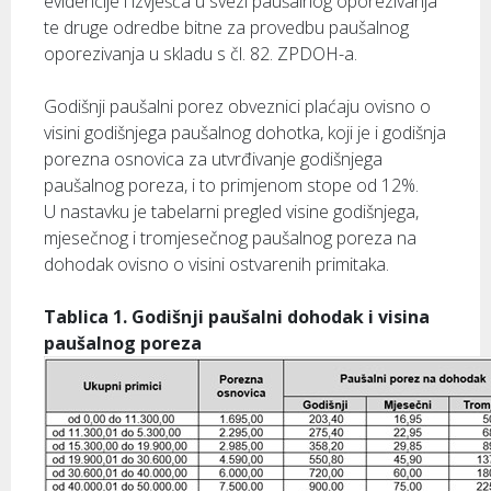
evidencije i izvješća u svezi paušalnog oporezivanja
te druge odredbe bitne za provedbu paušalnog
oporezivanja u skladu s čl. 82. ZPDOH-a.
Godišnji paušalni porez obveznici plaćaju ovisno o
visini godišnjega paušalnog dohotka, koji je i godišnja
porezna osnovica za utvrđivanje godišnjega
paušalnog poreza, i to primjenom stope od 12%.
U nastavku je tabelarni pregled visine godišnjega,
mjesečnog i tromjesečnog paušalnog poreza na
dohodak ovisno o visini ostvarenih primitaka.
Tablica 1. Godišnji paušalni dohodak i visina
paušalnog poreza