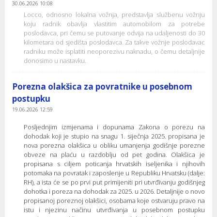
30.06.2026 10:08
Locco, odnosno lokalna vožnja, predstavlja službenu vožnju
koju radnik obavlja vlastitim automobilom za potrebe
poslodavca, pri čemu se putovanje odvija na udaljenosti do 30
kilometara od sjedišta poslodavca. Za takve vožnje poslodavac
radniku može isplatiti neoporezivu naknadu, o čemu detaljnije
donosimo u nastavku.
Porezna olakšica za povratnike u posebnom
postupku
19.06.2026 12:59
Posljednjim izmjenama i dopunama Zakona o porezu na
dohodak koji je stupio na snagu 1. siječnja 2025. propisana je
nova porezna olakšica u obliku umanjenja godišnje porezne
obveze na plaću u razdoblju od pet godina. Olakšica je
propisana s ciljem poticanja hrvatskih iseljenika i njihovih
potomaka na povratak i zaposlenje u Republiku Hrvatsku (dalje:
RH), a ista će se po prvi put primijeniti pri utvrđivanju godišnjeg
dohotka i poreza na dohodak za 2025. u 2026. Detaljnije o novo
propisanoj poreznoj olakšici, osobama koje ostvaruju pravo na
istu i njezinu načinu utvrđivanja u posebnom postupku