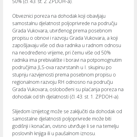
50% (čl. 43. st. 2. ZPDOH-a).
Obveznici poreza na dohodak koji obavljaju
samostalnu djelatnost poljoprivrede na području
Grada Vukovara, utvrđenog prema posebnom
propisu o obnovi i razvoju Grada Vukovara, a koji
zapošljavaju više od dva radnika u radnom odnosu
na neodređeno vrijeme, pri čemu više od 50%
radnika ima prebivalište i boravi na potpomognutim
područjima JLS-ova razvrstanih u I. skupinu po
stupnju razvijenosti prema posebnom propisu o
regionalnom razvoju RH odnosno na području
Grada Vukovara, oslobođeni su plaćanja poreza na
dohodak od tih djelatnosti (čl. 43. st. 1. ZPDOH-a).
Slijedom iznijetog može se zaključiti da dohodak od
samostalne djelatnosti poljoprivrede može biti
godišnji i konačan, ovisno utvrđuje li se na temelju
poslovnih knjiga ili u paušalnom iznosu.