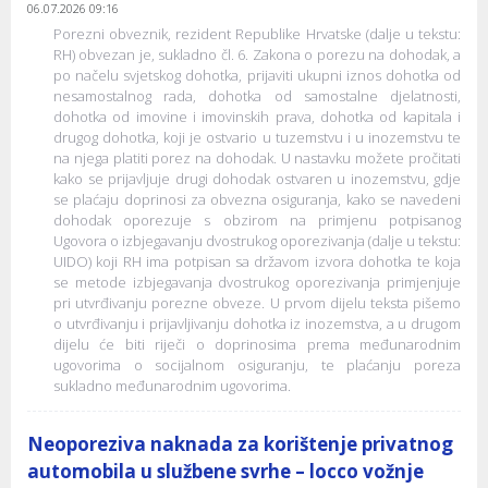
06.07.2026 09:16
Porezni obveznik, rezident Republike Hrvatske (dalje u tekstu:
RH) obvezan je, sukladno čl. 6. Zakona o porezu na dohodak, a
po načelu svjetskog dohotka, prijaviti ukupni iznos dohotka od
nesamostalnog rada, dohotka od samostalne djelatnosti,
dohotka od imovine i imovinskih prava, dohotka od kapitala i
drugog dohotka, koji je ostvario u tuzemstvu i u inozemstvu te
na njega platiti porez na dohodak. U nastavku možete pročitati
kako se prijavljuje drugi dohodak ostvaren u inozemstvu, gdje
se plaćaju doprinosi za obvezna osiguranja, kako se navedeni
dohodak oporezuje s obzirom na primjenu potpisanog
Ugovora o izbjegavanju dvostrukog oporezivanja (dalje u tekstu:
UIDO) koji RH ima potpisan sa državom izvora dohotka te koja
se metode izbjegavanja dvostrukog oporezivanja primjenjuje
pri utvrđivanju porezne obveze. U prvom dijelu teksta pišemo
o utvrđivanju i prijavljivanju dohotka iz inozemstva, a u drugom
dijelu će biti riječi o doprinosima prema međunarodnim
ugovorima o socijalnom osiguranju, te plaćanju poreza
sukladno međunarodnim ugovorima.
Neoporeziva naknada za korištenje privatnog
automobila u službene svrhe – locco vožnje