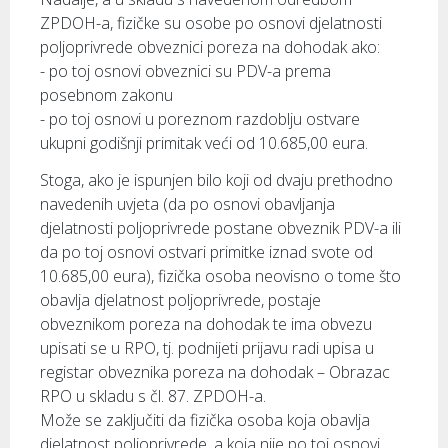
ZPDOH-a, fizičke su osobe po osnovi djelatnosti
poljoprivrede obveznici poreza na dohodak ako:
- po toj osnovi obveznici su PDV-a prema
posebnom zakonu
- po toj osnovi u poreznom razdoblju ostvare
ukupni godišnji primitak veći od 10.685,00 eura.
Stoga, ako je ispunjen bilo koji od dvaju prethodno
navedenih uvjeta (da po osnovi obavljanja
djelatnosti poljoprivrede postane obveznik PDV-a ili
da po toj osnovi ostvari primitke iznad svote od
10.685,00 eura), fizička osoba neovisno o tome što
obavlja djelatnost poljoprivrede, postaje
obveznikom poreza na dohodak te ima obvezu
upisati se u RPO, tj. podnijeti prijavu radi upisa u
registar obveznika poreza na dohodak – Obrazac
RPO u skladu s čl. 87. ZPDOH-a.
Može se zaključiti da fizička osoba koja obavlja
djelatnost poljoprivrede, a koja nije po toj osnovi