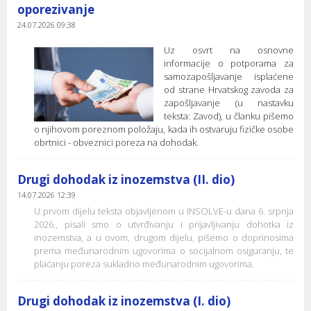
oporezivanje
24.07.2026 09:38
Uz osvrt na osnovne
informacije o potporama za
samozapošljavanje isplaćene
od strane Hrvatskog zavoda za
zapošljavanje (u nastavku
teksta: Zavod), u članku pišemo
o njihovom poreznom položaju, kada ih ostvaruju fizičke osobe
obrtnici - obveznici poreza na dohodak.
Drugi dohodak iz inozemstva (II. dio)
14.07.2026 12:39
U prvom dijelu teksta objavljenom u INSOLVE-u dana 6. srpnja
2026., pisali smo o utvrđivanju i prijavljivanju dohotka iz
inozemstva, a u ovom, drugom dijelu, pišemo o doprinosima
prema međunarodnim ugovorima o socijalnom osiguranju, te
plaćanju poreza sukladno međunarodnim ugovorima.
Drugi dohodak iz inozemstva (I. dio)