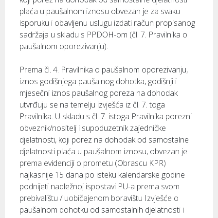
plaća u paušalnom iznosu obvezan je za svaku
isporuku i obavljenu uslugu izdati račun propisanog
sadržaja u skladu s PPDOH-om (čl. 7. Pravilnika o
paušalnom oporezivanju).
Prema čl. 4. Pravilnika o paušalnom oporezivanju,
iznos godišnjega paušalnog dohotka, godišnji i
mjesečni iznos paušalnog poreza na dohodak
utvrđuju se na temelju izvješća iz čl. 7. toga
Pravilnika. U skladu s čl. 7. istoga Pravilnika porezni
obveznik/nositelj i supoduzetnik zajedničke
djelatnosti, koji porez na dohodak od samostalne
djelatnosti plaća u paušalnom iznosu, obvezan je
prema evidenciji o prometu (Obrascu KPR)
najkasnije 15 dana po isteku kalendarske godine
podnijeti nadležnoj ispostavi PU-a prema svom
prebivalištu / uobičajenom boravištu Izvješće o
paušalnom dohotku od samostalnih djelatnosti i