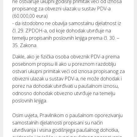
ne ostvaruje ukupni godišnji primitak veći od iznosa
propisanog za obvezni ulazak u sustav PDV-a
(60.000,00 eura)
- da istodobno ne obavlja samostalnu djelatnost iz
čl. 29. ZPDOH-a, od koje dohodak utvrđuje na
temelju propisanih poslovnih knjiga prema čl. 30. –
35. Zakona.
Dakle, ako je fizička osoba obveznik PDV-a prema
posebnom propisu ili ako u poreznom razdoblju
ostvari ukupni primitak veći od iznosa propisanog za
obvezni ulazak u sustav PDV-a, ne može dohodak i
porez na dohodak utvrđivati u paušalnom iznosu,
odnosno dohodak obvezno utvrđuje na temelju
poslovnih knjiga.
Osim uvjeta, Pravilnikom o paušalnom oporezivanju
samostalnih djelatnosti propisani su način
utvrđivanja i visina godišnjega paušalnog dohotka,