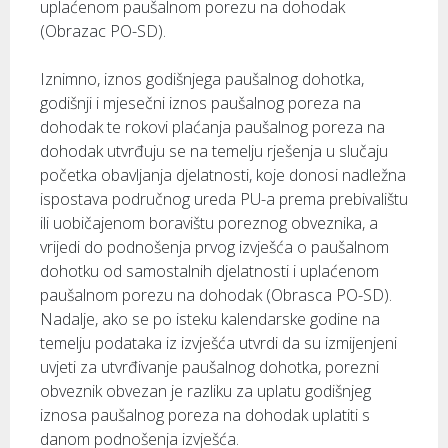
uplaćenom paušalnom porezu na dohodak
(Obrazac PO-SD).
Iznimno, iznos godišnjega paušalnog dohotka,
godišnji i mjesečni iznos paušalnog poreza na
dohodak te rokovi plaćanja paušalnog poreza na
dohodak utvrđuju se na temelju rješenja u slučaju
početka obavljanja djelatnosti, koje donosi nadležna
ispostava područnog ureda PU-a prema prebivalištu
ili uobičajenom boravištu poreznog obveznika, a
vrijedi do podnošenja prvog izvješća o paušalnom
dohotku od samostalnih djelatnosti i uplaćenom
paušalnom porezu na dohodak (Obrasca PO-SD).
Nadalje, ako se po isteku kalendarske godine na
temelju podataka iz izvješća utvrdi da su izmijenjeni
uvjeti za utvrđivanje paušalnog dohotka, porezni
obveznik obvezan je razliku za uplatu godišnjeg
iznosa paušalnog poreza na dohodak uplatiti s
danom podnošenja izvješća.