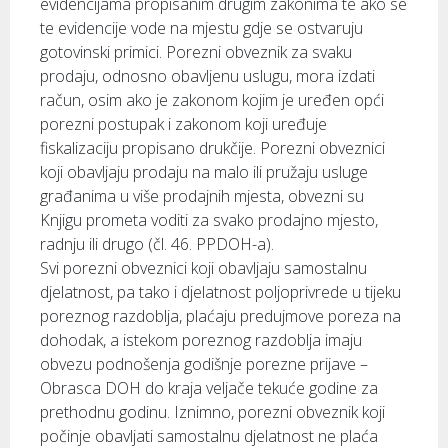
evidencijama propisanim drugim zakonima te ako se
te evidencije vode na mjestu gdje se ostvaruju
gotovinski primici. Porezni obveznik za svaku
prodaju, odnosno obavljenu uslugu, mora izdati
račun, osim ako je zakonom kojim je uređen opći
porezni postupak i zakonom koji uređuje
fiskalizaciju propisano drukčije. Porezni obveznici
koji obavljaju prodaju na malo ili pružaju usluge
građanima u više prodajnih mjesta, obvezni su
Knjigu prometa voditi za svako prodajno mjesto,
radnju ili drugo (čl. 46. PPDOH-a).
Svi porezni obveznici koji obavljaju samostalnu
djelatnost, pa tako i djelatnost poljoprivrede u tijeku
poreznog razdoblja, plaćaju predujmove poreza na
dohodak, a istekom poreznog razdoblja imaju
obvezu podnošenja godišnje porezne prijave –
Obrasca DOH do kraja veljače tekuće godine za
prethodnu godinu. Iznimno, porezni obveznik koji
počinje obavljati samostalnu djelatnost ne plaća