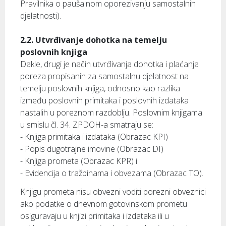
Pravilnika o paušalnom oporezivanju samostalnih
djelatnosti).
2.2. Utvrđivanje dohotka na temelju
poslovnih knjiga
Dakle, drugi je način utvrđivanja dohotka i plaćanja
poreza propisanih za samostalnu djelatnost na
temelju poslovnih knjiga, odnosno kao razlika
između poslovnih primitaka i poslovnih izdataka
nastalih u poreznom razdoblju. Poslovnim knjigama
u smislu čl. 34. ZPDOH-a smatraju se:
- Knjiga primitaka i izdataka (Obrazac KPI)
- Popis dugotrajne imovine (Obrazac DI)
- Knjiga prometa (Obrazac KPR) i
- Evidencija o tražbinama i obvezama (Obrazac TO).
Knjigu prometa nisu obvezni voditi porezni obveznici
ako podatke o dnevnom gotovinskom prometu
osiguravaju u knjizi primitaka i izdataka ili u