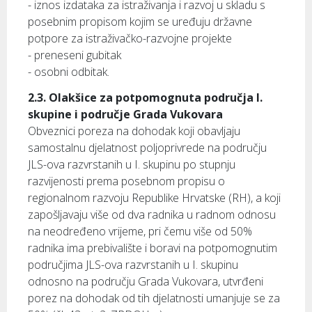
- iznos izdataka za istraživanja i razvoj u skladu s
posebnim propisom kojim se uređuju državne
potpore za istraživačko-razvojne projekte
- preneseni gubitak
- osobni odbitak.
2.3. Olakšice za potpomognuta područja I.
skupine i područje Grada Vukovara
Obveznici poreza na dohodak koji obavljaju
samostalnu djelatnost poljoprivrede na području
JLS-ova razvrstanih u I. skupinu po stupnju
razvijenosti prema posebnom propisu o
regionalnom razvoju Republike Hrvatske (RH), a koji
zapošljavaju više od dva radnika u radnom odnosu
na neodređeno vrijeme, pri čemu više od 50%
radnika ima prebivalište i boravi na potpomognutim
područjima JLS-ova razvrstanih u I. skupinu
odnosno na području Grada Vukovara, utvrđeni
porez na dohodak od tih djelatnosti umanjuje se za