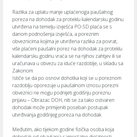
Razlika za uplatu manje uplaćenoga paušalnog
poreza na dohodak za proteklu kalendarsku godinu
utvrđena na temelju izvješća PO-SD plaća se s
danom podnošenja izvješća, a poreznim
obveznicima kojima je utvrđena razlika za povrat,
više plaćeni paušalni porez na dohodak za proteklu
kalendarsku godinu vraća se na njihov zahtjev ili se
uračunava u obvezu za iduće razdoblje, u skladu sa
Zakonom.
Ističe se da po osnovi dohotka koji se u poreznom
razdoblju oporezuje u paušalnom iznosu porezni
obveznici ne mogu podnijeti godišnju poreznu
prijavu – Obrazac DOH, niti se za tako ostvaren
dohodak može primijeniti poseban postupak
utvrđivanja godišnjeg poreza na dohodak.
Međutim, ako tijekom godine fizička osoba koja
dohodak od obavljanja samostalne djelatnosti