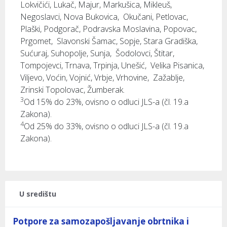
Lokvičići, Lukač, Majur, Markušica, Mikleuš,
Negoslavci, Nova Bukovica, Okučani, Petlovac,
Plaški, Podgorač, Podravska Moslavina, Popovac,
Prgomet, Slavonski Šamac, Sopje, Stara Gradiška,
Sućuraj, Suhopolje, Sunja, Šodolovci, Štitar,
Tompojevci, Trnava, Trpinja, Unešić, Velika Pisanica,
Viljevo, Voćin, Vojnić, Vrbje, Vrhovine, Zažablje,
Zrinski Topolovac, Žumberak.
3
Od 15% do 23%, ovisno o odluci JLS-a (čl. 19.a
Zakona).
4
Od 25% do 33%, ovisno o odluci JLS-a (čl. 19.a
Zakona).
U središtu
Potpore za samozapošljavanje obrtnika i