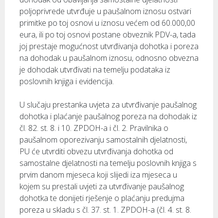
poljoprivrede utvrđuje u paušalnom iznosu ostvari
primitke po toj osnovi u iznosu većem od 60.000,00
eura, ili po toj osnovi postane obveznik PDV-a, tada
joj prestaje mogućnost utvrđivanja dohotka i poreza
na dohodak u paušalnom iznosu, odnosno obvezna
je dohodak utvrđivati na temelju podataka iz
poslovnih knjiga i evidencija.
U slučaju prestanka uvjeta za utvrđivanje paušalnog
dohotka i plaćanje paušalnog poreza na dohodak iz
čl. 82. st. 8. i 10. ZPDOH-a i čl. 2. Pravilnika o
paušalnom oporezivanju samostalnih djelatnosti,
PU će utvrditi obvezu utvrđivanja dohotka od
samostalne djelatnosti na temelju poslovnih knjiga s
prvim danom mjeseca koji slijedi iza mjeseca u
kojem su prestali uvjeti za utvrđivanje paušalnog
dohotka te donijeti rješenje o plaćanju predujma
poreza u skladu s čl. 37. st. 1. ZPDOH-a (čl. 4. st. 8.