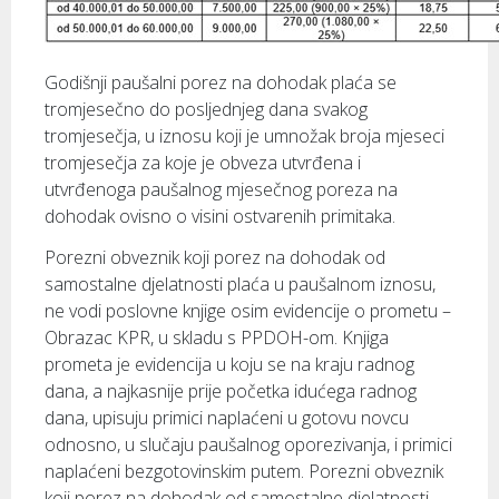
Godišnji paušalni porez na dohodak plaća se
tromjesečno do posljednjeg dana svakog
tromjesečja, u iznosu koji je umnožak broja mjeseci
tromjesečja za koje je obveza utvrđena i
utvrđenoga paušalnog mjesečnog poreza na
dohodak ovisno o visini ostvarenih primitaka.
Porezni obveznik koji porez na dohodak od
samostalne djelatnosti plaća u paušalnom iznosu,
ne vodi poslovne knjige osim evidencije o prometu –
Obrazac KPR, u skladu s PPDOH-om. Knjiga
prometa je evidencija u koju se na kraju radnog
dana, a najkasnije prije početka idućega radnog
dana, upisuju primici naplaćeni u gotovu novcu
odnosno, u slučaju paušalnog oporezivanja, i primici
naplaćeni bezgotovinskim putem. Porezni obveznik
koji porez na dohodak od samostalne djelatnosti