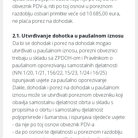
obveznik PDV-a, niti po toj osnovi u poreznom
razdoblju ostvari primitke veće od 10.685,00 eura,
ne plaća porez na dohodak.
2.1. Utvrđivanje dohotka u paušalnom iznosu
Da bi se dohodak i porez na dohodak mogao
utvrđivati u paušalnom iznosu, porezni obveznici
trebaju u skladu sa ZPDOH-om i Pravilnikom o
paušalnom oporezivanju samostalnih djelatnosti
(NN 1/20, 1/21, 156/22, 15/23, 1/24 i 16/25)
ispunjavati uvjete za paušalno oporezivanje.
Dakle, dohodak i porez na dohodak u paušalnom
iznosu može se utvrđivati poreznom obvezniku koji
obavlja samostalnu djelatnost obrta u skladu s
propisima o obrtu i samostalnu djelatnost
poljoprivrede i šumarstva, i ispunjava sljedeće uvjete:
- da nije po toj osnovi obveznik PDV-a
- da po osnovi te djelatnosti u poreznom razdoblju