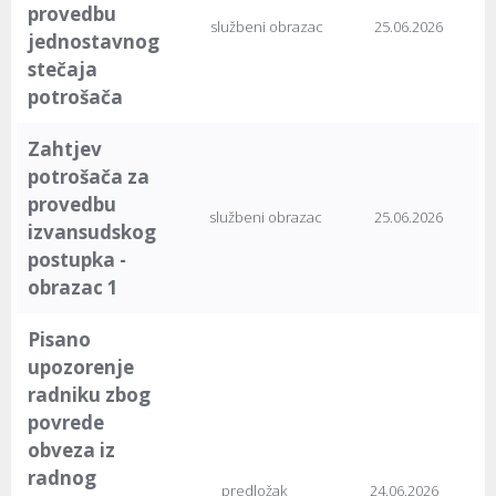
provedbu
službeni obrazac
25.06.2026
jednostavnog
stečaja
potrošača
Zahtjev
potrošača za
provedbu
službeni obrazac
25.06.2026
izvansudskog
postupka -
obrazac 1
Pisano
upozorenje
radniku zbog
povrede
obveza iz
radnog
predložak
24.06.2026