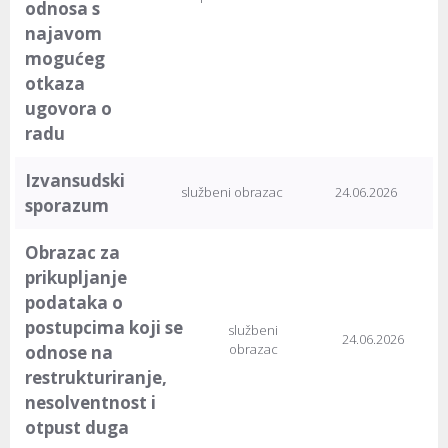
odnosa s
najavom
mogućeg
otkaza
ugovora o
radu
Izvansudski
službeni obrazac
24.06.2026
sporazum
Obrazac za
prikupljanje
podataka o
postupcima koji se
službeni
24.06.2026
obrazac
odnose na
restrukturiranje,
nesolventnost i
otpust duga