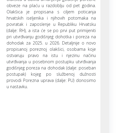
obveze na plaću u razdoblju od pet godina.
Olakšica je propisana s ciljem poticanja
hrvatskih iseljenika i njihovih potomaka na
povratak i zaposlenje u Republiku Hrvatsku
(dalje: RH), a ista će se po prvi put primijeniti
pri utvrđivanju godišnjeg dohotka i poreza na
dohodak za 2025. u 2026. Detaljnije o novo
propisanoj poreznoj olakšici, osobama koje
ostvaruju pravo na istu i njezinu načinu
utvrđivanja u posebnom postupku utvrđivanja
godišnjeg poreza na dohodak (dalje: poseban
postupak) kojeg po službenoj dužnosti
provodi Porezna uprava (dalje: PU) donosimo
u nastavku.