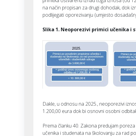
primitka ostvarenu iznad toga iznosa (od 
na način propisan za drugi dohodak, dok iz
podlijegati oporezivanju (umjesto dosadašn
Slika 1. Neoporezivi primici učenika i 
Dakle, u odnosu na 2025., neoporezivi izno
1.200,00 eura dok bi osnovni osobni odbit
Prema članku 40. Zakona predujam poreza 
učenika i studenata na školovanju za rad p