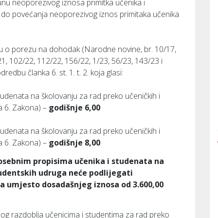
nu neoporezivog iznosa primitka učenika i
 do povećanja neoporezivog iznos primitaka učenika
ku o porezu na dohodak (Narodne novine, br. 10/17,
21, 102/22, 112/22, 156/22, 1/23, 56/23, 143/23 i
redbu članka 6. st. 1. t. 2. koja glasi:
tudenata na školovanju za rad preko učeničkih i
ka 6. Zakona) –
godišnje 6,00
tudenata na školovanju za rad preko učeničkih i
ka 6. Zakona) –
godišnje 8,00
 posebnim propisima učenika i studenata na
tudentskih udruga neće podlijegati
ra umjesto dosadašnjeg iznosa od 3.600,00
nog razdoblja učenicima i studentima za rad preko