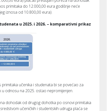
12.000,00 eura) plaćati predujam poreza na dohodak
nos primitaka do 12.000,00 eura godišnje neće
jeg iznosa od 10.800,00 eura).
studenata u 2025. i 2026. – komparativni prikaz
s primitaka učenika i studenata bi se povećao za
ak u odnosu na 2025. ostao nepromijenjen.
na dohodak od drugog dohotka po osnovi primitaka
osredstvom učeničkih i studentskih udruga plaća se