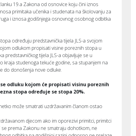
članku 19.a Zakona od osnovice koju čini iznos
nosa primitaka učenika i studenata na školovanju za
druga i iznosa godišnjega osnovnog osobnog odbitka
topa određuju predstavnička tijela JLS-a svojom
vojom odlukom propisati visine poreznih stopa u
predstavničkog tijela JLS-a objavljuje se u
o kraja studenoga tekuće godine, sa stupanjem na
e se do donošenja nove odluke.
ese odluku kojom će propisati visinu poreznih
rezna stopa određuje se stopa 20%.
 se netko može smatrati uzdržavanim članom ostao
zdržavanom djecom ako im oporezivi primitci, primitci
koji se prema Zakonu ne smatraju dohotkom, ne
bnog odbitka na godišnjoj razini odnosno ne prelaze