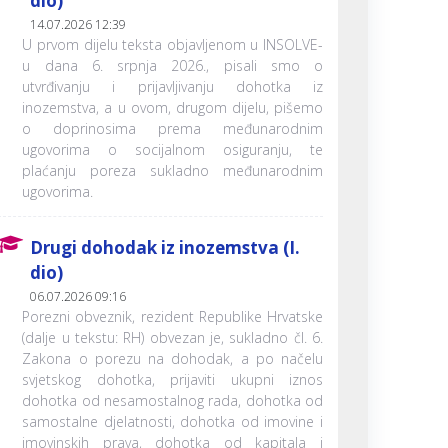
dio)
14.07.2026 12:39
U prvom dijelu teksta objavljenom u INSOLVE-
u dana 6. srpnja 2026., pisali smo o
utvrđivanju i prijavljivanju dohotka iz
inozemstva, a u ovom, drugom dijelu, pišemo
o doprinosima prema međunarodnim
ugovorima o socijalnom osiguranju, te
plaćanju poreza sukladno međunarodnim
ugovorima.
Drugi dohodak iz inozemstva (I.
dio)
06.07.2026 09:16
Porezni obveznik, rezident Republike Hrvatske
(dalje u tekstu: RH) obvezan je, sukladno čl. 6.
Zakona o porezu na dohodak, a po načelu
svjetskog dohotka, prijaviti ukupni iznos
dohotka od nesamostalnog rada, dohotka od
samostalne djelatnosti, dohotka od imovine i
imovinskih prava, dohotka od kapitala i