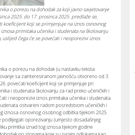
ika o porezu na dohodak za koji javno savjetovanje
sinca 2025. do 17. prosinca 2025. predlaže se,
i koeficijent koji se primjenjuje na iznos osnovnog
iznosa primitaka učenika i studenata na školovanju
 uslijed čega će se povećati i neoporezivi iznos
nika o porezu na dohodak (u nastavku teksta:
jetovanje sa zainteresiranom javnošću otvoreno od 3.
6. povećati koeficijent koji se primjenjuje pri
ika i studenata školovanju za rad preko učeničkih i
ati i neoporezivi iznos primitaka učenika i studenata.
i studenata ostvareni radom posredstvom učeničkih i
jeg iznosa osnovnog osobnog odbitka tijekom 2025.
e podlijegati oporezivanju (umjesto dosadašnjeg
iku primitka iznad tog iznosa tijekom godine
 dohodak po stopama koje su svojim odlukama kao