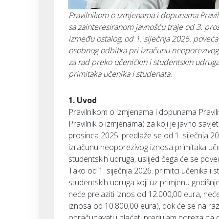
Pravilnikom o izmjenama i dopunama Praviln
sa zainteresiranom javnošću traje od 3. pro
između ostalog, od 1. siječnja 2026. povećat
osobnog odbitka pri izračunu neoporezivog 
za rad preko učeničkih i studentskih udruga,
primitaka učenika i studenata.
1. Uvod
Pravilnikom o izmjenama i dopunama Pravil
Pravilnik o izmjenama) za koji je javno sav
prosinca 2025. predlaže se od 1. siječnja 202
izračunu neoporezivog iznosa primitaka učen
studentskih udruga, uslijed čega će se poveć
Tako od 1. siječnja 2026. primitci učenika 
studentskih udruga koji uz primjenu godišn
neće prelaziti iznos od 12.000,00 eura, neć
iznosa od 10.800,00 eura), dok će se na razl
obračunavati i plaćati predujam poreza na