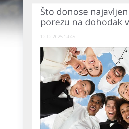
Što donose najavljen
porezu na dohodak v
12.12.2025 14:45