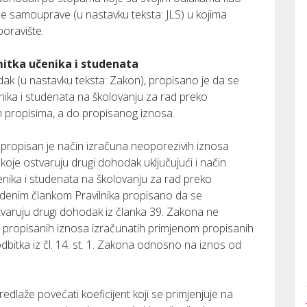
ne samouprave (u nastavku teksta: JLS) u kojima
boravište.
mitka učenika i studenata
ak (u nastavku teksta: Zakon), propisano je da se
ika i studenata na školovanju za rad preko
m propisima, a do propisanog iznosa.
propisan je način izračuna neoporezivih iznosa
 koje ostvaruju drugi dohodak uključujući i način
nika i studenata na školovanju za rad preko
vedenim člankom Pravilnika propisano da se
tvaruju drugi dohodak iz članka 39. Zakona ne
i do propisanih iznosa izračunatih primjenom propisanih
bitka iz čl. 14. st. 1. Zakona odnosno na iznos od
edlaže povećati koeficijent koji se primjenjuje na