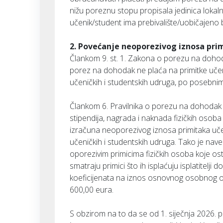
nižu poreznu stopu propisala jedinica lokal
učenik/student ima prebivalište/uobičajeno 
2. Povećanje neoporezivog iznosa pri
Člankom 9. st. 1. Zakona o porezu na dohod
porez na dohodak ne plaća na primitke učen
učeničkih i studentskih udruga, po posebni
Člankom 6. Pravilnika o porezu na dohodak 
stipendija, nagrada i naknada fizičkih osoba
izračuna neoporezivog iznosa primitaka uče
učeničkih i studentskih udruga. Tako je na
oporezivim primicima fizičkih osoba koje os
smatraju primici što ih isplaćuju isplatitelj
koeficijenata na iznos osnovnog osobnog od
600,00 eura.
S obzirom na to da se od 1. siječnja 2026. pr