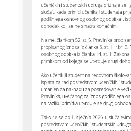
učeničkih i studentskih udruga priznaje se 
slučaju kada primici učenika i studenata pri
1
godišnjega osnovnog osobnog odbitka
, i
dohodak koji se ne smatra konačnim.
Naime, člankom 52. st. 5. Pravilnika propisa
propisanog iznosa iz članka 6. st. 1., r.br. 
osobnog odbitka iz članka 14. st. 1. Zakona s
primitkom od kojega se utvrđuje drugi doho
Ako učenik ili student na redovnom školova
isplata za rad posredstvom učeničkih i stude
umanjen za naknadu za posredovanje veći od p
Pravilnika, uvećanog za iznos godišnjega os
na razliku primitka utvrđuje se drugi dohoda
Tako će se od 1. siječnja 2026. u slučajevim
posredstvom učeničkih i studentskih udruga 