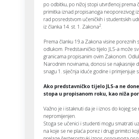
po odbitku, po nižoj stopi utvrđenoj prema 
primitka iznad propisanoga neoporezivog iz
rad posredstvom učeničkih i studentskih u
2
iz članka 14. st. 1. Zakona
.
Prema članku 19.a Zakona visine poreznih s
odlukom. Predstavničko tijelo JLS-a može s
granicama propisanim ovim Zakonom. Odluka 
Narodnim novinama, donosi se najkasnije d
snagu 1. siječnja iduće godine i primjenjuj
Ako predstavničko tijelo JLS-a ne don
stopa u propisanom roku, kao niža po
Važno je i istaknuti da je i iznos do kojeg
nepromijenjen.
Stoga se učenici i studenti mogu smatrati u
na koje se ne plaća porez i drugi primitci 
prelaze šesterostruki iznos osnovnoga oso