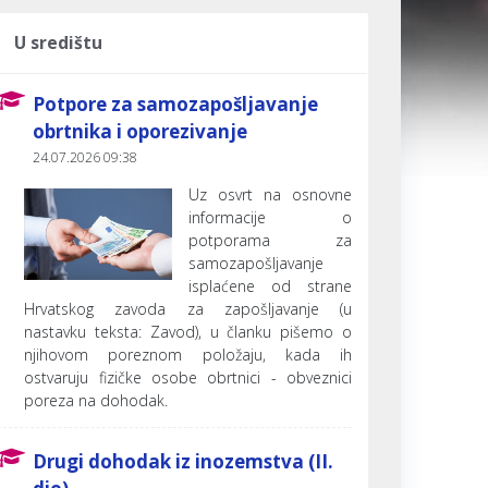
U središtu
Potpore za samozapošljavanje
obrtnika i oporezivanje
24.07.2026 09:38
Uz osvrt na osnovne
informacije o
potporama za
samozapošljavanje
isplaćene od strane
Hrvatskog zavoda za zapošljavanje (u
nastavku teksta: Zavod), u članku pišemo o
njihovom poreznom položaju, kada ih
ostvaruju fizičke osobe obrtnici - obveznici
poreza na dohodak.
Drugi dohodak iz inozemstva (II.