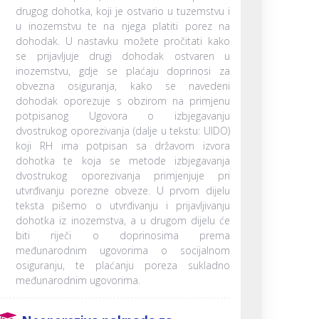
drugog dohotka, koji je ostvario u tuzemstvu i
u inozemstvu te na njega platiti porez na
dohodak. U nastavku možete pročitati kako
se prijavljuje drugi dohodak ostvaren u
inozemstvu, gdje se plaćaju doprinosi za
obvezna osiguranja, kako se navedeni
dohodak oporezuje s obzirom na primjenu
potpisanog Ugovora o izbjegavanju
dvostrukog oporezivanja (dalje u tekstu: UIDO)
koji RH ima potpisan sa državom izvora
dohotka te koja se metode izbjegavanja
dvostrukog oporezivanja primjenjuje pri
utvrđivanju porezne obveze. U prvom dijelu
teksta pišemo o utvrđivanju i prijavljivanju
dohotka iz inozemstva, a u drugom dijelu će
biti riječi o doprinosima prema
međunarodnim ugovorima o socijalnom
osiguranju, te plaćanju poreza sukladno
međunarodnim ugovorima.