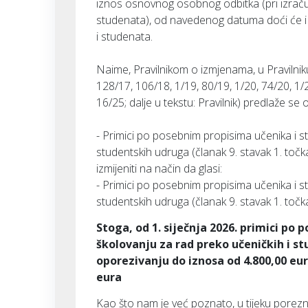
iznos osnovnog osobnog odbitka (pri izraču
studenata), od navedenog datuma doći će i
i studenata.
Naime, Pravilnikom o izmjenama, u Pravilni
128/17, 106/18, 1/19, 80/19, 1/20, 74/20, 1/
16/25; dalje u tekstu: Pravilnik) predlaže se od
- Primici po posebnim propisima učenika i s
studentskih udruga (članak 9. stavak 1. toč
izmijeniti na način da glasi:
- Primici po posebnim propisima učenika i s
studentskih udruga (članak 9. stavak 1. toč
Stoga, od 1. siječnja 2026. primici po
školovanju za rad preko učeničkih i s
oporezivanju do iznosa od 4.800,00 eu
eura
Kao što nam je već poznato, u tijeku porez