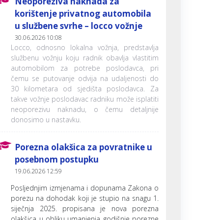
Neoporeziva naknada za
korištenje privatnog automobila
u službene svrhe – locco vožnje
30.06.2026 10:08
Locco, odnosno lokalna vožnja, predstavlja
službenu vožnju koju radnik obavlja vlastitim
automobilom za potrebe poslodavca, pri
čemu se putovanje odvija na udaljenosti do
30 kilometara od sjedišta poslodavca. Za
takve vožnje poslodavac radniku može isplatiti
neoporezivu naknadu, o čemu detaljnije
donosimo u nastavku.
Porezna olakšica za povratnike u
posebnom postupku
19.06.2026 12:59
Posljednjim izmjenama i dopunama Zakona o
porezu na dohodak koji je stupio na snagu 1.
siječnja 2025. propisana je nova porezna
olakšica u obliku umanjenja godišnje porezne