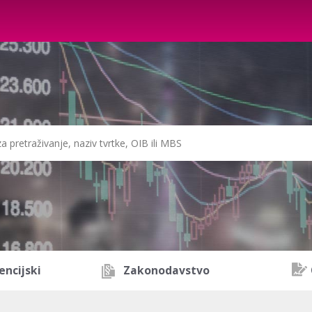
encijski
Zakonodavstvo