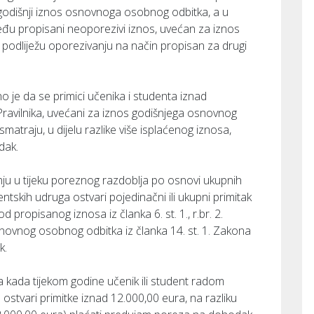
i godišnji iznos osnovnoga osobnog odbitka, a u
jeđu propisani neoporezivi iznos, uvećan za iznos
sti podliježu oporezivanju na način propisan za drugi
no je da se primici učenika i studenta iznad
2. Pravilnika, uvećani za iznos godišnjega osnovnog
matraju, u dijelu razlike više isplaćenog iznosa,
dak.
nju u tijeku poreznog razdoblja po osnovi ukupnih
ntskih udruga ostvari pojedinačni ili ukupni primitak
ropisanog iznosa iz članka 6. st. 1., r.br. 2.
novnog osobnog odbitka iz članka 14. st. 1. Zakona
k.
a kada tijekom godine učenik ili student radom
ostvari primitke iznad 12.000,00 eura, na razliku