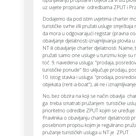
ispunjavanju propisanih uvjeta za vrstu plov
uz uvjete propisane odredbama ZPUT i Prav
Dodajemo da pod istim uvjetima charter može 
turističke svrhe i/ili pružati usluge smještaja
da mora u odgovarajući registar (pravna osob
obavljanje djelatnosti iznajmljivanja plovila
NT ili obavljanje charter djelatnosti. Naime,
pružati samo one usluge u turizmu koje su n
toč. 9. navedena usluga: "prodaja, posredov
turističke ponude" što uključuje prodaju, pos
10. istog stavka i usluga: "prodaja, posredov
objekata (rent-a-boat"), ali ne i iznajmljivan
No, bez obzira na koji se način obavlja chart
ga treba smatrati pružanjem turističke uslug
prioritetno odredbe ZPUT kojim se uređuje t
Pravilnika o obavljanju charter djelatnosti 
posebnom propisu kojim je regulirano pruža
pružanje turističkih usluga u NT je ZPUT.