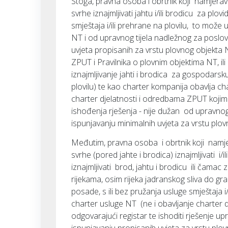
Stoga, pravna osoba i obrtnik koji namjerava
svrhe iznajmljivati jahtu i/ili brodicu za plo
smještaja i/ili prehrane na plovilu, to može 
NT i od upravnog tijela nadležnog za poslov
uvjeta propisanih za vrstu plovnog objekta
ZPUT i Pravilnika o plovnim objektima NT, ili
iznajmljivanje jahti i brodica za gospodarsku
plovilu) te kao charter kompanija obavlja ch
charter djelatnosti i odredbama ZPUT koji
ishođenja rješenja - nije dužan od upravnog 
ispunjavanju minimalnih uvjeta za vrstu plov
Međutim, pravna osoba i obrtnik koji namjer
svrhe (pored jahte i brodica) iznajmljivati 
iznajmljivati brod, jahtu i brodicu ili čamac
rijekama, osim rijeka jadranskog sliva do gr
posade, s ili bez pružanja usluge smještaja i
charter usluge NT (ne i obavljanje charter dj
odgovarajući registar te ishoditi rješenje u