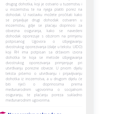
drugog dohotka, koji je ostvario u tuzemstvu i
u inozemstvu te na njega platiti porez na
dohodak. U nastavku možete pročitati kako
se prijavljuje drugi dohodak ostvaren u
inozemstvu, gdje se plaćaju doprinosi za
obvezna osiguranja, kako se navedeni
dohodak oporezuje s obzirom na primjenu
potpisanog Ugovora o izbjegavanju
dvostrukog oporezivanja (dalje u tekstu: UIDO)
koji RH ima potpisan sa državom izvora
dohotka te koja se metode izbjegavanja
dvostrukog oporezivanja primjenjuje pri
utvrđivanju porezne obveze. U prvom dijelu
teksta pišemo o utvrđivanju i prijavljivanju
dohotka iz inozemstva, a u drugom dijelu će
biti riječi o doprinosima prema
međunarodnim ugovorima o socijalnom
osiguranju, te plaćanju poreza sukladno
međunarodnim ugovorima.