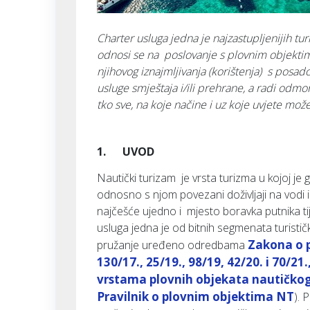
Charter usluga jedna je najzastupljenijih tu
odnosi se na poslovanje s plovnim objekti
njihovog iznajmljivanja (korištenja) s posad
usluge smještaja i/ili prehrane, a radi odmor
tko sve, na koje načine i uz koje uvjete mož
1. UVOD
Nautički turizam je vrsta turizma u kojoj je 
odnosno s njom povezani doživljaji na vodi i
najčešće ujedno i mjesto boravka putnika ti
usluga jedna je od bitnih segmenata turistič
Zakona o p
pružanje uređeno odredbama
130/17., 25/19., 98/19, 42/20. i 70/2
vrstama plovnih objekata nautičkog 
Pravilnik o plovnim objektima NT
). 