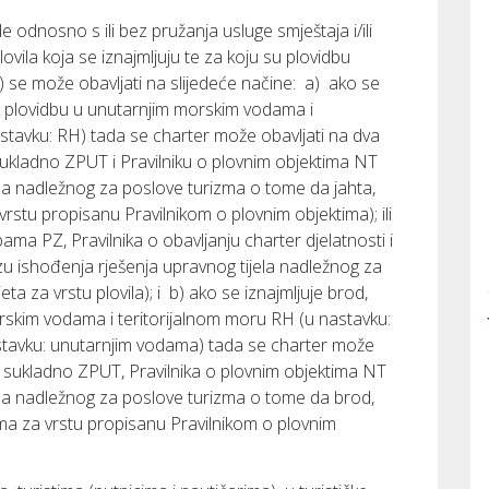
de odnosno s ili bez pružanja usluge smještaja i/ili
lovila koja se iznajmljuju te za koju su plovidbu
 se može obavljati na slijedeće načine: a) ako se
za plovidbu u unutarnjim morskim vodama i
astavku: RH) tada se charter može obavljati na dva
sukladno ZPUT i Pravilniku o plovnim objektima NT
ela nadležnog za poslove turizma o tome da jahta,
rstu propisanu Pravilnikom o plovnim objektima); ili
ma PZ, Pravilnika o obavljanju charter djelatnosti i
ishođenja rješenja upravnog tijela nadležnog za
ta za vrstu plovila); i b) ako se iznajmljuje brod,
rskim vodama i teritorijalnom moru RH (u nastavku:
stavku: unutarnjim vodama) tada se charter može
T sukladno ZPUT, Pravilnika o plovnim objektima NT
ela nadležnog za poslove turizma o tome da brod,
ma za vrstu propisanu Pravilnikom o plovnim