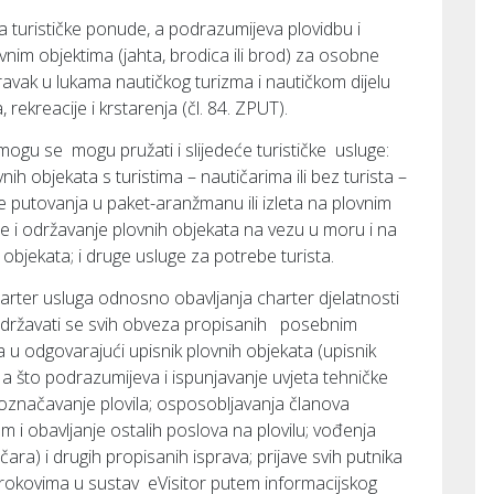
a turističke ponude, a podrazumijeva plovidbu i
ovnim objektima (jahta, brodica ili brod) za osobne
ravak u lukama nautičkog turizma i nautičkom dijelu
rekreacije i krstarenja (čl. 84. ZPUT).
ogu se mogu pružati i slijedeće turističke usluge:
vnih objekata s turistima – nautičarima ili bez turista –
e putovanja u paket-aranžmanu ili izleta na plovnim
je i održavanje plovnih objekata na vezu u moru i na
objekata; i druge usluge za potrebe turista.
arter usluga odnosno obavljanja charter djelatnosti
pridržavati se svih obveza propisanih posebnim
 u odgovarajući upisnik plovnih objekata (upisnik
, a što podrazumijeva i ispunjavanje uvjeta tehničke
i označavanje plovila; osposobljavanja članova
m i obavljanje ostalih poslova na plovilu; vođenja
ičara) i drugih propisanih isprava; prijave svih putnika
rokovima u sustav eVisitor putem informacijskog