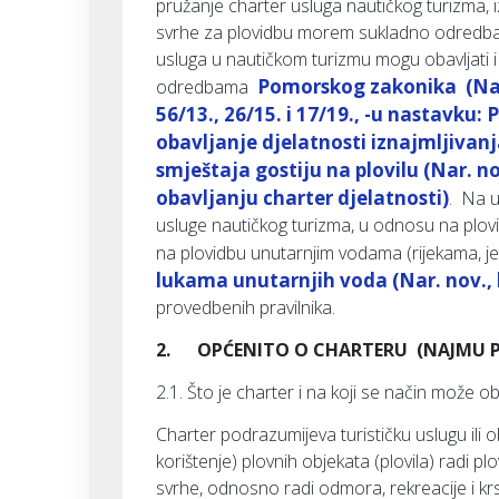
pružanje charter usluga nautičkog turizma, izn
svrhe za plovidbu morem sukladno odredbam
usluga u nautičkom turizmu mogu obavljati i
Pomorskog zakonika (Nar. n
odredbama
56/13., 26/15. i 17/19., -u nastavku: 
obavljanje djelatnosti iznajmljivanja
smještaja gostiju na plovilu (Nar. nov
obavljanju charter djelatnosti)
. Na u
usluge nautičkog turizma, u odnosu na plo
na plovidbu unutarnjim vodama (rijekama, 
lukama unutarnjih voda (Nar. nov., 
provedbenih pravilnika.
2. OPĆENITO O CHARTERU (NAJMU P
2.1. Što je charter i na koji se način može ob
Charter podrazumijeva turističku uslugu ili o
korištenje) plovnih objekata (plovila) radi pl
svrhe, odnosno radi odmora, rekreacije i krs