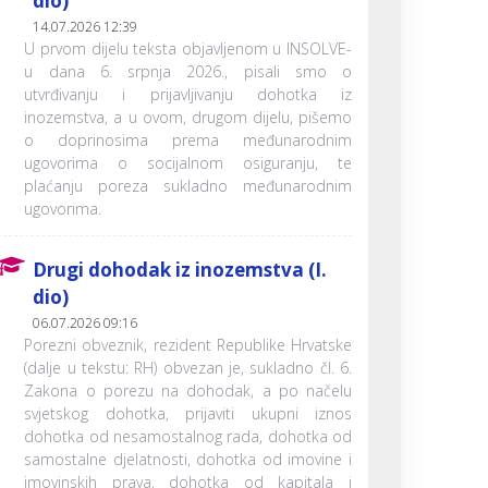
dio)
14.07.2026 12:39
U prvom dijelu teksta objavljenom u INSOLVE-
u dana 6. srpnja 2026., pisali smo o
utvrđivanju i prijavljivanju dohotka iz
inozemstva, a u ovom, drugom dijelu, pišemo
o doprinosima prema međunarodnim
ugovorima o socijalnom osiguranju, te
plaćanju poreza sukladno međunarodnim
ugovorima.
Drugi dohodak iz inozemstva (I.
dio)
06.07.2026 09:16
Porezni obveznik, rezident Republike Hrvatske
(dalje u tekstu: RH) obvezan je, sukladno čl. 6.
Zakona o porezu na dohodak, a po načelu
svjetskog dohotka, prijaviti ukupni iznos
dohotka od nesamostalnog rada, dohotka od
samostalne djelatnosti, dohotka od imovine i
imovinskih prava, dohotka od kapitala i