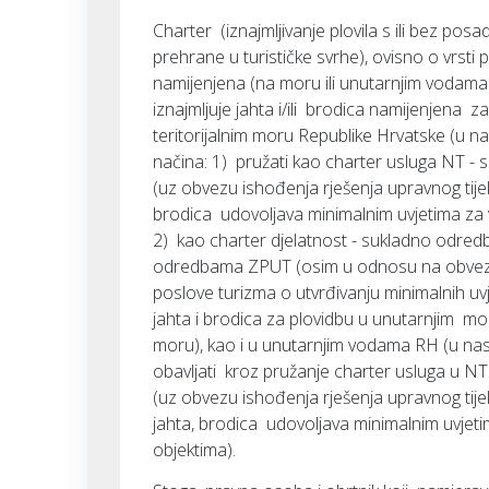
Charter (iznajmljivanje plovila s ili bez posa
prehrane u turističke svrhe), ovisno o vrsti p
namijenjena (na moru ili unutarnjim vodama)
iznajmljuje jahta i/ili brodica namijenjena 
teritorijalnim moru Republike Hrvatske (u n
načina: 1) pružati kao charter usluga NT - 
(uz obvezu ishođenja rješenja upravnog tij
brodica udovoljava minimalnim uvjetima za v
2) kao charter djelatnost - sukladno odredba
odredbama ZPUT (osim u odnosu na obvezu 
poslove turizma o utvrđivanju minimalnih uvje
jahta i brodica za plovidbu u unutarnjim mo
moru), kao i u unutarnjim vodama RH (u na
obavljati kroz pružanje charter usluga u N
(uz obvezu ishođenja rješenja upravnog tij
jahta, brodica udovoljava minimalnim uvjeti
objektima).