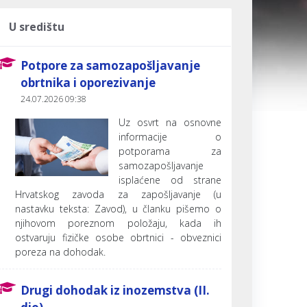
U središtu
Potpore za samozapošljavanje
obrtnika i oporezivanje
24.07.2026 09:38
Uz osvrt na osnovne
informacije o
potporama za
samozapošljavanje
isplaćene od strane
Hrvatskog zavoda za zapošljavanje (u
nastavku teksta: Zavod), u članku pišemo o
njihovom poreznom položaju, kada ih
ostvaruju fizičke osobe obrtnici - obveznici
poreza na dohodak.
Drugi dohodak iz inozemstva (II.