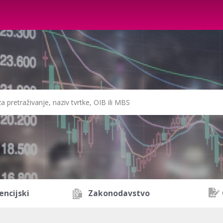
encijski
Zakonodavstvo