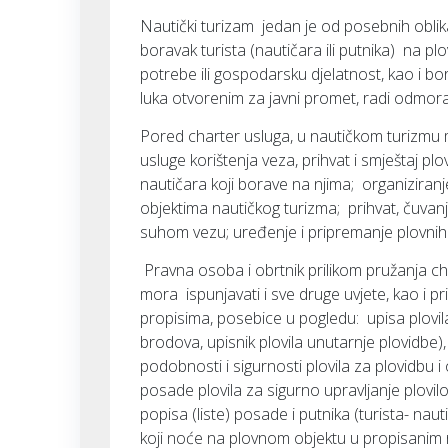
Nautički turizam jedan je od posebnih oblik
boravak turista (nautičara ili putnika) na pl
potrebe ili gospodarsku djelatnost, kao i bo
luka otvorenim za javni promet, radi odmora, 
Pored charter usluga, u nautičkom turizmu m
usluge korištenja veza, prihvat i smještaj plo
nautičara koji borave na njima; organiziranj
objektima nautičkog turizma; prihvat, čuvan
suhom vezu; uređenje i pripremanje plovnih 
Pravna osoba i obrtnik prilikom pružanja ch
mora ispunjavati i sve druge uvjete, kao i 
propisima, posebice u pogledu: upisa plovila
brodova, upisnik plovila unutarnje plovidbe)
podobnosti i sigurnosti plovila za plovidbu 
posade plovila za sigurno upravljanje plovilo
popisa (liste) posade i putnika (turista- naut
koji noće na plovnom objektu u propisanim 