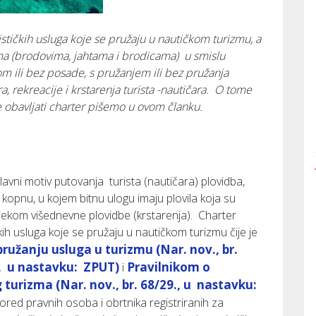
rističkih usluga koje se pružaju u nautičkom turizmu, a
ma (brodovima, jahtama i brodicama) u smislu
om ili bez posade, s pružanjem ili bez pružanja
a, rekreacije i krstarenja turista -nautičara. O tome
e obavljati charter pišemo u ovom članku.
glavni motiv putovanja turista (nautičara) plovidba,
 kopnu, u kojem bitnu ulogu imaju plovila koja su
jekom višednevne plovidbe (krstarenja). Charter
kih usluga koje se pružaju u nautičkom turizmu čije je
ružanju usluga u turizmu (Nar. nov., br.
1., u nastavku: ZPUT)
Pravilnikom o
i
turizma (Nar. nov., br. 68/29., u nastavku:
Pored pravnih osoba i obrtnika registriranih za