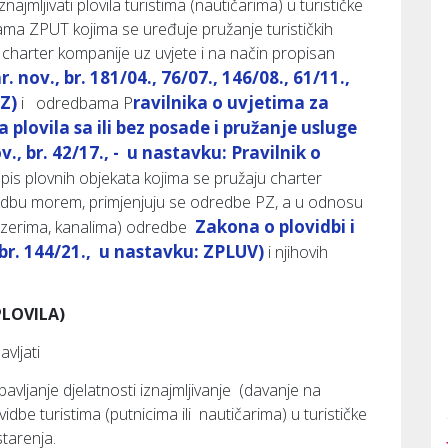
ajmljivati plovila turistima (nautičarima) u turističke
a ZPUT kojima se uređuje pružanje turističkih
 charter kompanije uz uvjete i na način propisan
ov., br. 181/04., 76/07., 146/08., 61/11.,
PZ)
ravilnika o uvjetima za
i odredbama P
 plovila sa ili bez posade i pružanje usluge
., br. 42/17., - u nastavku: Pravilnik o
pis plovnih objekata kojima se pružaju charter
vidbu morem, primjenjuju se odredbe PZ, a u odnosu
Zakona o plovidbi i
jezerima, kanalima) odredbe
br. 144/21., u nastavku: ZPLUV)
i njihovih
LOVILA)
avljati
bavljanje djelatnosti iznajmljivanje (davanje na
ovidbe turistima (putnicima ili nautičarima) u turističke
tarenja.