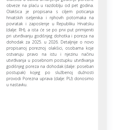
obveze na plaću u razdoblju od pet godina.
Olakšica je propisana s ciljem poticanja
hrvatskih iseljenika i njihovih potomaka na
povratak i zaposlenje u Republiku Hrvatsku
(dalje: RH), a ista će se po prvi put primijeniti
pri utvrđivanju godišnjeg dohotka i poreza na
dohodak za 2025. u 2026. Detaljnije o novo
propisanoj poreznoj olakšici, osobama koje
ostvaruju pravo na istu i njezinu načinu
utvrđivanja u posebnom postupku utvrđivanja
godišnjeg poreza na dohodak (dalje: poseban
postupak) kojeg po službenoj dužnosti
provodi Porezna uprava (dalje: PU) donosimo
u nastavku.