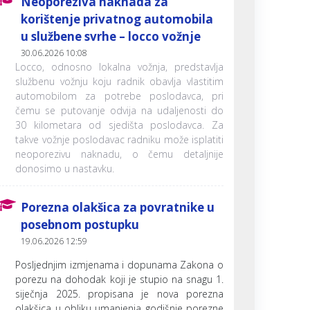
Neoporeziva naknada za
korištenje privatnog automobila
u službene svrhe – locco vožnje
30.06.2026 10:08
Locco, odnosno lokalna vožnja, predstavlja
službenu vožnju koju radnik obavlja vlastitim
automobilom za potrebe poslodavca, pri
čemu se putovanje odvija na udaljenosti do
30 kilometara od sjedišta poslodavca. Za
takve vožnje poslodavac radniku može isplatiti
neoporezivu naknadu, o čemu detaljnije
donosimo u nastavku.
Porezna olakšica za povratnike u
posebnom postupku
19.06.2026 12:59
Posljednjim izmjenama i dopunama Zakona o
porezu na dohodak koji je stupio na snagu 1.
siječnja 2025. propisana je nova porezna
olakšica u obliku umanjenja godišnje porezne