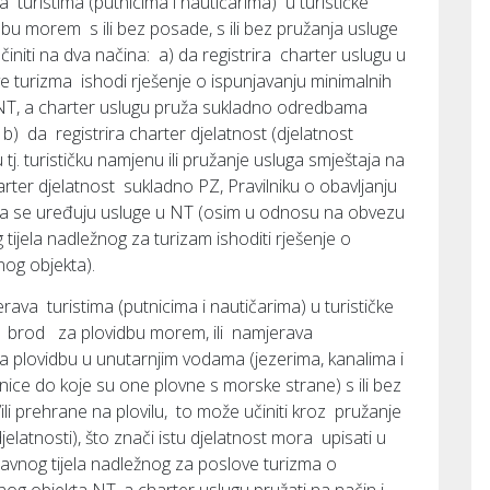
 turistima (putnicima i nautičarima) u turističke
vidbu morem s ili bez posade, s ili bez pružanja usluge
učiniti na dva načina: a) da registrira charter uslugu u
e turizma ishodi rješenje o ispunjavanju minimalnih
 NT, a charter uslugu pruža sukladno odredbama
 b) da registrira charter djelatnost (djelatnost
 tj. turističku namjenu ili pružanje usluga smještaja na
arter djelatnost sukladno PZ, Pravilniku o obavljanju
ma se uređuju usluge u NT (osim u odnosu na obvezu
tijela nadležnog za turizam ishoditi rješenje o
nog objekta).
ava turistima (putnicima i nautičarima) u turističke
i/ili brod za plovidbu morem, ili namjerava
 za plovidbu u unutarnjim vodama (jezerima, kanalima i
anice do koje su one plovne s morske strane) s ili bez
/ili prehrane na plovilu, to može učiniti kroz pružanje
elatnosti), što znači istu djelatnost mora upisati u
pravnog tijela nadležnog za poslove turizma o