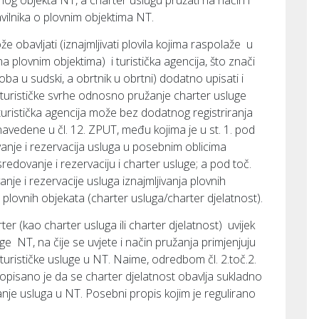
nog objekta NT, a charter uslugu pružati na način i
ilnika o plovnim objektima NT.
obavljati (iznajmljivati plovila kojima raspolaže u
 na plovnim objektima) i turistička agencija, što znači
a u sudski, a obrtnik u obrtni) dodatno upisati i
 u turističke svrhe odnosno pružanje charter usluge
 turistička agencija može bez dodatnog registriranja
avedene u čl. 12. ZPUT, među kojima je u st. 1. pod
anje i rezervacija usluga u posebnim oblicima
redovanje i rezervaciju i charter usluge; a pod toč.
anje i rezervacije usluga iznajmljivanja plovnih
je plovnih objekata (charter usluga/charter djelatnost).
er (kao charter usluga ili charter djelatnost) uvijek
e NT, na čije se uvjete i način pružanja primjenjuju
urističke usluge u NT. Naime, odredbom čl. 2.toč.2.
propisano je da se charter djelatnost obavlja sukladno
nje usluga u NT. Posebni propis kojim je regulirano