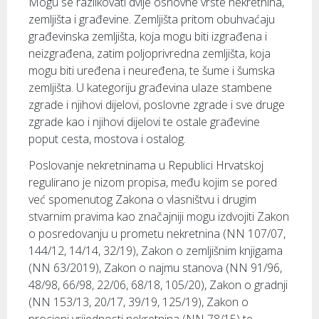
Mogu se razlikovati dvije osnovne vrste nekretnina,
zemljišta i građevine. Zemljišta pritom obuhvaćaju
građevinska zemljišta, koja mogu biti izgrađena i
neizgrađena, zatim poljoprivredna zemljišta, koja
mogu biti uređena i neuređena, te šume i šumska
zemljišta. U kategoriju građevina ulaze stambene
zgrade i njihovi dijelovi, poslovne zgrade i sve druge
zgrade kao i njihovi dijelovi te ostale građevine
poput cesta, mostova i ostalog.
Poslovanje nekretninama u Republici Hrvatskoj
regulirano je nizom propisa, među kojim se pored
već spomenutog Zakona o vlasništvu i drugim
stvarnim pravima kao značajniji mogu izdvojiti Zakon
o posredovanju u prometu nekretnina (NN 107/07,
144/12, 14/14, 32/19), Zakon o zemljišnim knjigama
(NN 63/2019), Zakon o najmu stanova (NN 91/96,
48/98, 66/98, 22/06, 68/18, 105/20), Zakon o gradnji
(NN 153/13, 20/17, 39/19, 125/19), Zakon o