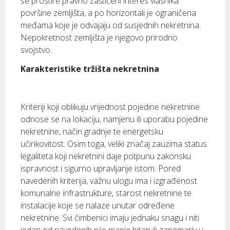
se prostire pravno zaštićeni interes vlasnika
površine zemljišta, a po horizontali je ograničena
međama koje je odvajaju od susjednih nekretnina.
Nepokretnost zemljišta je njegovo prirodno
svojstvo.
Karakteristike tržišta nekretnina
Kriteriji koji oblikuju vrijednost pojedine nekretnine
odnose se na lokaciju, namjenu ili uporabu pojedine
nekretnine, način gradnje te energetsku
učinkovitost. Osim toga, veliki značaj zauzima status
legaliteta koji nekretnini daje potpunu zakonsku
ispravnost i sigurno upravljanje istom. Pored
navedenih kriterija, važnu ulogu ima i izgrađenost
komunalne infrastrukture, starost nekretnine te
instalacije koje se nalaze unutar određene
nekretnine. Svi čimbenici imaju jednaku snagu i niti