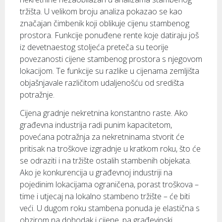
tržišta. U velikom broju analiza pokazao se kao
značajan čimbenik koji oblikuje cijenu stambenog
prostora. Funkcije ponuđene rente koje datiraju još
iz devetnaestog stoljeća preteča su teorije
povezanosti cijene stambenog prostora s njegovom
lokacijom. Te funkcije su razlike u cijenama zemljišta
objašnjavale različitom udaljenošću od središta
potražnje.
Cijena gradnje nekretnina konstantno raste. Ako
građevna industrija radi punim kapacitetom,
povećana potražnja za nekretninama stvorit će
pritisak na troškove izgradnje u kratkom roku, što će
se odraziti i na tržište ostalih stambenih objekata.
Ako je konkurencija u građevnoj industriji na
pojedinim lokacijama ograničena, porast troškova –
time i utjecaj na lokalno stambeno tržište – će biti
veći. U dugom roku stambena ponuda je elastična s
obzirom na dohodak i cijene, pa građevinski