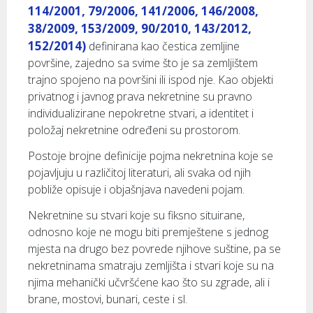
114/2001, 79/2006, 141/2006, 146/2008,
38/2009, 153/2009, 90/2010, 143/2012,
152/2014)
definirana kao čestica zemljine
površine, zajedno sa svime što je sa zemljištem
trajno spojeno na površini ili ispod nje. Kao objekti
privatnog i javnog prava nekretnine su pravno
individualizirane nepokretne stvari, a identitet i
položaj nekretnine određeni su prostorom.
Postoje brojne definicije pojma nekretnina koje se
pojavljuju u različitoj literaturi, ali svaka od njih
pobliže opisuje i objašnjava navedeni pojam.
Nekretnine su stvari koje su fiksno situirane,
odnosno koje ne mogu biti premještene s jednog
mjesta na drugo bez povrede njihove suštine, pa se
nekretninama smatraju zemljišta i stvari koje su na
njima mehanički učvršćene kao što su zgrade, ali i
brane, mostovi, bunari, ceste i sl.