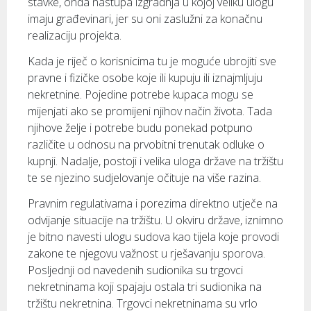
stavke, onda nastupa izgradnja u kojoj veliku ulogu
imaju građevinari, jer su oni zaslužni za konačnu
realizaciju projekta.
Kada je riječ o korisnicima tu je moguće ubrojiti sve
pravne i fizičke osobe koje ili kupuju ili iznajmljuju
nekretnine. Pojedine potrebe kupaca mogu se
mijenjati ako se promijeni njihov način života. Tada
njihove želje i potrebe budu ponekad potpuno
različite u odnosu na prvobitni trenutak odluke o
kupnji. Nadalje, postoji i velika uloga države na tržištu
te se njezino sudjelovanje očituje na više razina.
Pravnim regulativama i porezima direktno utječe na
odvijanje situacije na tržištu. U okviru države, iznimno
je bitno navesti ulogu sudova kao tijela koje provodi
zakone te njegovu važnost u rješavanju sporova.
Posljednji od navedenih sudionika su trgovci
nekretninama koji spajaju ostala tri sudionika na
tržištu nekretnina. Trgovci nekretninama su vrlo