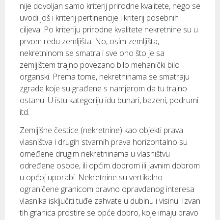
nije dovoljan samo kriterij prirodne kvalitete, nego se
uvodi još i kriterij pertinencije i kriterij posebnih
ciljeva. Po kriteriju prirodne kvalitete nekretnine su u
prvom redu zemljišta. No, osim zemljišta,
nekretninom se smatra i sve ono što je sa
zemljištem trajno povezano bilo mehanički bilo
organski. Prema tome, nekretninama se smatraju
zgrade koje su građene s namjerom da tu trajno
ostanu. U istu kategoriju idu bunari, bazeni, podrumi
itd.
Zemljišne čestice (nekretnine) kao objekti prava
vlasništva i drugih stvarnih prava horizontalno su
omeđene drugim nekretninama u vlasništvu
određene osobe, ili općim dobrom ili javnim dobrom
u općoj uporabi. Nekretnine su vertikalno
ograničene granicom pravno opravdanog interesa
vlasnika isključiti tuđe zahvate u dubinu i visinu. Izvan
tih granica prostire se opće dobro, koje imaju pravo