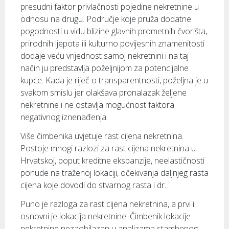
presudni faktor privlačnosti pojedine nekretnine u
odnosu na drugu. Područje koje pruža dodatne
pogodnosti u vidu blizine glavnih prometnih čvorišta,
prirodnih ljepota ili kulturno povijesnih znamenitosti
dodaje veću vrijednost samoj nekretnini i na taj
način ju predstavlja poželjnijom za potencijalne
kupce. Kada je riječ o transparentnosti, poželjna je u
svakom smislu jer olakšava pronalazak željene
nekretnine i ne ostavlja mogućnost faktora
negativnog iznenađenja.
Više čimbenika uvjetuje rast cijena nekretnina.
Postoje mnogi razlozi za rast cijena nekretnina u
Hrvatskoj, poput kreditne ekspanzije, neelastičnosti
ponude na traženoj lokaciji, očekivanja daljnjeg rasta
cijena koje dovodi do stvarnog rasta i dr.
Puno je razloga za rast cijena nekretnina, a prvi i
osnovni je lokacija nekretnine. Čimbenik lokacije
nekretnine nezaobilazan u analizama stambenog