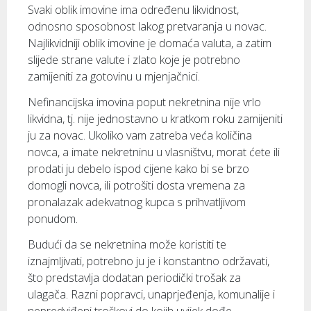
Svaki oblik imovine ima određenu likvidnost,
odnosno sposobnost lakog pretvaranja u novac.
Najlikvidniji oblik imovine je domaća valuta, a zatim
slijede strane valute i zlato koje je potrebno
zamijeniti za gotovinu u mjenjačnici.
Nefinancijska imovina poput nekretnina nije vrlo
likvidna, tj. nije jednostavno u kratkom roku zamijeniti
ju za novac. Ukoliko vam zatreba veća količina
novca, a imate nekretninu u vlasništvu, morat ćete ili
prodati ju debelo ispod cijene kako bi se brzo
domogli novca, ili potrošiti dosta vremena za
pronalazak adekvatnog kupca s prihvatljivom
ponudom.
Budući da se nekretnina može koristiti te
iznajmljivati, potrebno ju je i konstantno održavati,
što predstavlja dodatan periodički trošak za
ulagača. Razni popravci, unaprjeđenja, komunalije i