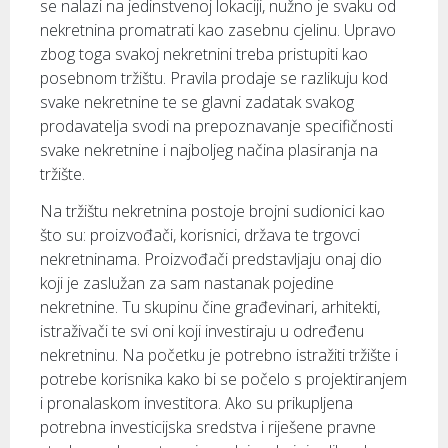
se nalazi na jedinstvenoj lokaciji, nužno je svaku od
nekretnina promatrati kao zasebnu cjelinu. Upravo
zbog toga svakoj nekretnini treba pristupiti kao
posebnom tržištu. Pravila prodaje se razlikuju kod
svake nekretnine te se glavni zadatak svakog
prodavatelja svodi na prepoznavanje specifičnosti
svake nekretnine i najboljeg načina plasiranja na
tržište.
Na tržištu nekretnina postoje brojni sudionici kao
što su: proizvođači, korisnici, država te trgovci
nekretninama. Proizvođači predstavljaju onaj dio
koji je zaslužan za sam nastanak pojedine
nekretnine. Tu skupinu čine građevinari, arhitekti,
istraživači te svi oni koji investiraju u određenu
nekretninu. Na početku je potrebno istražiti tržište i
potrebe korisnika kako bi se počelo s projektiranjem
i pronalaskom investitora. Ako su prikupljena
potrebna investicijska sredstva i riješene pravne