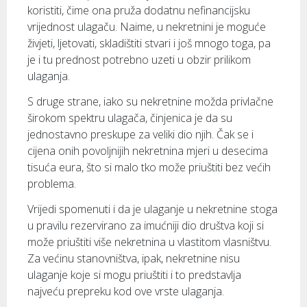
koristiti, čime ona pruža dodatnu nefinancijsku
vrijednost ulagaču. Naime, u nekretnini je moguće
živjeti, ljetovati, skladištiti stvari i još mnogo toga, pa
je i tu prednost potrebno uzeti u obzir prilikom
ulaganja.
S druge strane, iako su nekretnine možda privlačne
širokom spektru ulagača, činjenica je da su
jednostavno preskupe za veliki dio njih. Čak se i
cijena onih povoljnijih nekretnina mjeri u desecima
tisuća eura, što si malo tko može priuštiti bez većih
problema.
Vrijedi spomenuti i da je ulaganje u nekretnine stoga
u pravilu rezervirano za imućniji dio društva koji si
može priuštiti više nekretnina u vlastitom vlasništvu.
Za većinu stanovništva, ipak, nekretnine nisu
ulaganje koje si mogu priuštiti i to predstavlja
najveću prepreku kod ove vrste ulaganja.