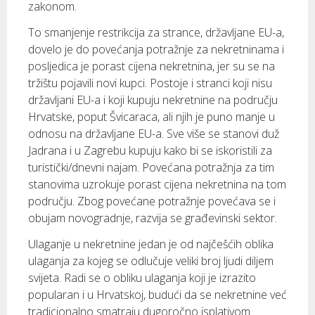
zakonom.
To smanjenje restrikcija za strance, državljane EU-a,
dovelo je do povećanja potražnje za nekretninama i
posljedica je porast cijena nekretnina, jer su se na
tržištu pojavili novi kupci. Postoje i stranci koji nisu
državljani EU-a i koji kupuju nekretnine na području
Hrvatske, poput Švicaraca, ali njih je puno manje u
odnosu na državljane EU-a. Sve više se stanovi duž
Jadrana i u Zagrebu kupuju kako bi se iskoristili za
turistički/dnevni najam. Povećana potražnja za tim
stanovima uzrokuje porast cijena nekretnina na tom
području. Zbog povećane potražnje povećava se i
obujam novogradnje, razvija se građevinski sektor.
Ulaganje u nekretnine jedan je od najčešćih oblika
ulaganja za kojeg se odlučuje veliki broj ljudi diljem
svijeta. Radi se o obliku ulaganja koji je izrazito
popularan i u Hrvatskoj, budući da se nekretnine već
tradicionalno smatraju dugoročno isplativom