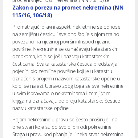
procjeni vrijednosti nekretnina (NN 78/15) te
Zakon o porezu na promet nekretnina (NN
115/16, 106/18)
.
Promatrajući pravni aspekt, nekretnine se odnose
na zemljišnu česticu i sve ono što je s njom trajno
povezano na njezinoj površini ili ispod njezine
površine. Nekretnine se označavaju katastarskim
oznakama, koje se još i nazivaju katastarskim
česticama. Svaka katastarska čestica predstavlja
pojedini dio zemljine površine koji je u katastru
označen s brojem i nazivom katastarske općine u
kojoj se nalazi. Upravo zbog toga se sve nekretnine
u svim ispravama o nekretninama i zemljišnim
knjigama označavaju po broju katastarske čestice i
nazivu katastarske općine.
Pojam nekretnine u pravu se često proširuje i na
one stvari koje su po svojoj prirodi pokretnine.
Stoga u pravu kod pitanja je li neka stvar nekretnina