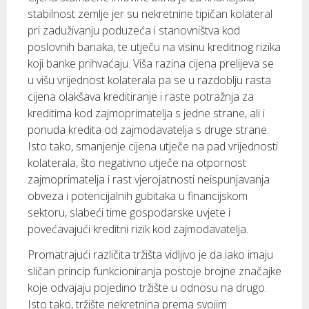
stabilnost zemlje jer su nekretnine tipičan kolateral
pri zaduživanju poduzeća i stanovništva kod
poslovnih banaka, te utječu na visinu kreditnog rizika
koji banke prihvaćaju. Viša razina cijena prelijeva se
u višu vrijednost kolaterala pa se u razdoblju rasta
cijena olakšava kreditiranje i raste potražnja za
kreditima kod zajmoprimatelja s jedne strane, ali i
ponuda kredita od zajmodavatelja s druge strane.
Isto tako, smanjenje cijena utječe na pad vrijednosti
kolaterala, što negativno utječe na otpornost
zajmoprimatelja i rast vjerojatnosti neispunjavanja
obveza i potencijalnih gubitaka u financijskom
sektoru, slabeći time gospodarske uvjete i
povećavajući kreditni rizik kod zajmodavatelja.
Promatrajući različita tržišta vidljivo je da iako imaju
sličan princip funkcioniranja postoje brojne značajke
koje odvajaju pojedino tržište u odnosu na drugo.
Isto tako, tržište nekretnina prema svojim