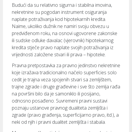
Budući da su relativno sigurna i stabilna imovina,
nekretnine su pogodan instrument osiguranja
naplate potraživanja kod hipotekarnih kredita.
Naime, ukoliko dužnik ne namiri svoju obvezu u
predviđenom roku, na osnovi ugovorene zakonske
ili sudske odluke davalac (vjerovnik) hipotekarnog
kredita stječe pravo naplate svojih potraživanja iz
vrijednosti založene stvari ili prava – hipoteke.
Pravna pretpostavka za pravno jedinstvo nekretnine
koje izražava tradicionalno načelo superficies solo
cedit je trajna veza spojenih stvari sa zemljištem,
trajne zgrade i druge građevine i sve što zemlja rađa
na površini bilo da je samoniklo ili posijano,
odnosno posađeno. Suvremeni pravni sustavi
poznaju ustanove pravnog dualiteta zemljišta i
zgrade (pravo građenja, superficijarno pravo, itd.), a
neki od njih i pravni dualitet zemljišta i stabala.