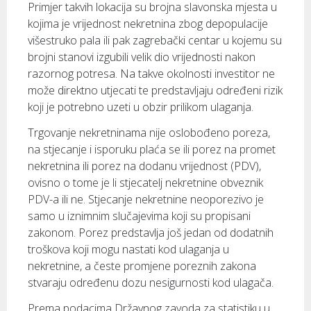
Primjer takvih lokacija su brojna slavonska mjesta u
kojima je vrijednost nekretnina zbog depopulacije
višestruko pala ili pak zagrebački centar u kojemu su
brojni stanovi izgubili velik dio vrijednosti nakon
razornog potresa. Na takve okolnosti investitor ne
može direktno utjecati te predstavljaju određeni rizik
koji je potrebno uzeti u obzir prilikom ulaganja.
Trgovanje nekretninama nije oslobođeno poreza,
na stjecanje i isporuku plaća se ili porez na promet
nekretnina ili porez na dodanu vrijednost (PDV),
ovisno o tome je li stjecatelj nekretnine obveznik
PDV-a ili ne. Stjecanje nekretnine neoporezivo je
samo u iznimnim slučajevima koji su propisani
zakonom. Porez predstavlja još jedan od dodatnih
troškova koji mogu nastati kod ulaganja u
nekretnine, a česte promjene poreznih zakona
stvaraju određenu dozu nesigurnosti kod ulagača.
Prema podacima Državnog zavoda za statistiku u