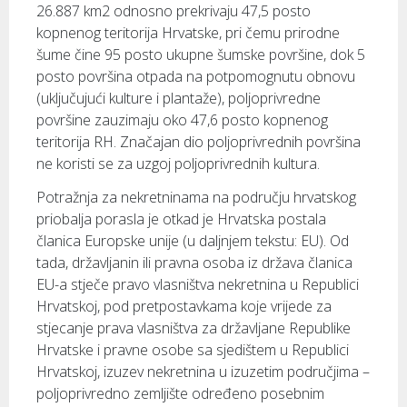
26.887 km2 odnosno prekrivaju 47,5 posto
kopnenog teritorija Hrvatske, pri čemu prirodne
šume čine 95 posto ukupne šumske površine, dok 5
posto površina otpada na potpomognutu obnovu
(uključujući kulture i plantaže), poljoprivredne
površine zauzimaju oko 47,6 posto kopnenog
teritorija RH. Značajan dio poljoprivrednih površina
ne koristi se za uzgoj poljoprivrednih kultura.
Potražnja za nekretninama na području hrvatskog
priobalja porasla je otkad je Hrvatska postala
članica Europske unije (u daljnjem tekstu: EU). Od
tada, državljanin ili pravna osoba iz država članica
EU-a stječe pravo vlasništva nekretnina u Republici
Hrvatskoj, pod pretpostavkama koje vrijede za
stjecanje prava vlasništva za državljane Republike
Hrvatske i pravne osobe sa sjedištem u Republici
Hrvatskoj, izuzev nekretnina u izuzetim područjima –
poljoprivredno zemljište određeno posebnim