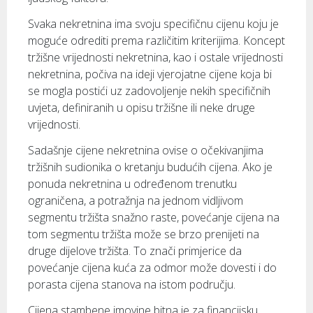
Svaka nekretnina ima svoju specifičnu cijenu koju je
moguće odrediti prema različitim kriterijima. Koncept
tržišne vrijednosti nekretnina, kao i ostale vrijednosti
nekretnina, počiva na ideji vjerojatne cijene koja bi
se mogla postići uz zadovoljenje nekih specifičnih
uvjeta, definiranih u opisu tržišne ili neke druge
vrijednosti.
Sadašnje cijene nekretnina ovise o očekivanjima
tržišnih sudionika o kretanju budućih cijena. Ako je
ponuda nekretnina u određenom trenutku
ograničena, a potražnja na jednom vidljivom
segmentu tržišta snažno raste, povećanje cijena na
tom segmentu tržišta može se brzo prenijeti na
druge dijelove tržišta. To znači primjerice da
povećanje cijena kuća za odmor može dovesti i do
porasta cijena stanova na istom području.
Cijena stambene imovine bitna je za financijsku