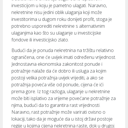
investicijom u koju je pametno ulagati. Naravno,
nekretnine nisu jedini oblik ulaganja koji može
investitorima u dugom roku donijeti profit, stoga je
potrebno usporediti nekretnine s alternativnim
ulaganjima kao što su ulaganje u investicijske
fondove ili investicijsko zlato.
Budući da je ponuda nekretnina na tržištu relativno
ograničena, one će uvijek imati određenu vrijednost.
Jednostavna ekonomska zakonitost ponude i
potražnje nalaže da će dobro ili usluga za kojim
postoji velika potražnja uvijek vrijediti, a ako se
potražnja poveća više od ponude, cijena će ići
prema gore. Iz tog razloga, ulaganje u nekretnine
može biti isplativo za vrijeme povećane potražnje za
njima, budući da to garantira rast vrijednosti.
Naravno, rast potražnje može varirati ovisno o
lokaciji, tako da je moguće da u istoj državi postoje
regije u kojima cijena nekretnina raste, dok u drugoj