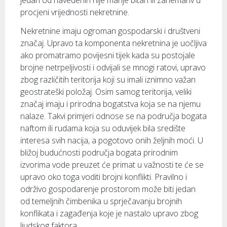
jedan od navedenih nije manje bitan ili zanemariv u
procjeni vrijednosti nekretnine.
Nekretnine imaju ogroman gospodarski i društveni
značaj. Upravo ta komponenta nekretnina je uočljiva
ako promatramo povijesni tijek kada su postojale
brojne netrpeljivosti i odvijali se mnogi ratovi, upravo
zbog različitih teritorija koji su imali iznimno važan
geostrateški položaj. Osim samog teritorija, veliki
značaj imaju i prirodna bogatstva koja se na njemu
nalaze. Takvi primjeri odnose se na područja bogata
naftom ili rudama koja su oduvijek bila središte
interesa svih nacija, a pogotovo onih željnih moći. U
bližoj budućnosti područja bogata prirodnim
izvorima vode preuzet će primat u važnosti te će se
upravo oko toga voditi brojni konflikti. Pravilno i
održivo gospodarenje prostorom može biti jedan
od temeljnih čimbenika u sprječavanju brojnih
konflikata i zagađenja koje je nastalo upravo zbog
ljudskog faktora.