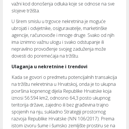
važni kod donošenja odluka koje se odnose na sve
slojeve tržišta.
U širem smislu u trgovce nekretnina je moguće
ubrojati i odvjetnike, osiguravatelje, marketinške
agencije, računovođe i mnoge druge. Svako od njih
ima iznimno važnu ulogu i svako odstupanje ili
nepravilno provođenje svojeg zaduženja može
dovesti do poremećaja na tržištu.
Ulaganja u nekretnine i trendovi
Kada se govori o predmetu potencijalnih transakcija
na tržištu nekretnina u Hrvatskoj, onda je to ukupna
površina kopnenog dijela Republike Hrvatske koja
iznosi 56.594 km2, odnosno 64,3 posto ukupnog
teritorija države, zajedno ili bez građevina trajno
spojenih na nju, sukladno Strategiji prostornog
razvoja Republike Hrvatske (NN 106/2017). Prema
istom izvoru šume i šumsko zemljište prostiru se na