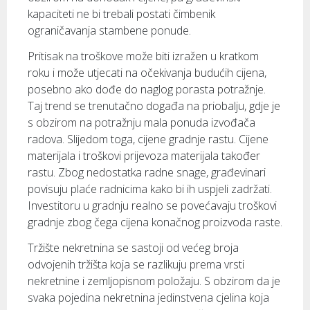
kapaciteti ne bi trebali postati čimbenik
ograničavanja stambene ponude.
Pritisak na troškove može biti izražen u kratkom
roku i može utjecati na očekivanja budućih cijena,
posebno ako dođe do naglog porasta potražnje.
Taj trend se trenutačno događa na priobalju, gdje je
s obzirom na potražnju mala ponuda izvođača
radova. Slijedom toga, cijene gradnje rastu. Cijene
materijala i troškovi prijevoza materijala također
rastu. Zbog nedostatka radne snage, građevinari
povisuju plaće radnicima kako bi ih uspjeli zadržati.
Investitoru u gradnju realno se povećavaju troškovi
gradnje zbog čega cijena konačnog proizvoda raste.
Tržište nekretnina se sastoji od većeg broja
odvojenih tržišta koja se razlikuju prema vrsti
nekretnine i zemljopisnom položaju. S obzirom da je
svaka pojedina nekretnina jedinstvena cjelina koja