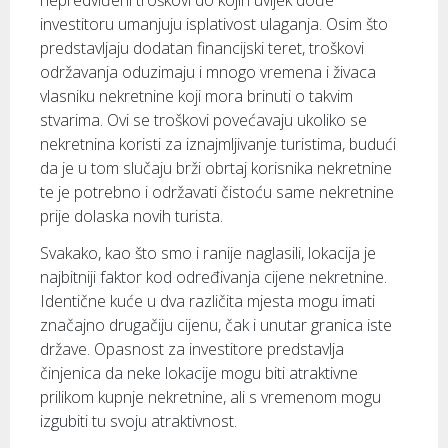
nepredviđeni troškovi do kojih uvijek dođe
investitoru umanjuju isplativost ulaganja. Osim što
predstavljaju dodatan financijski teret, troškovi
održavanja oduzimaju i mnogo vremena i živaca
vlasniku nekretnine koji mora brinuti o takvim
stvarima. Ovi se troškovi povećavaju ukoliko se
nekretnina koristi za iznajmljivanje turistima, budući
da je u tom slučaju brži obrtaj korisnika nekretnine
te je potrebno i održavati čistoću same nekretnine
prije dolaska novih turista.
Svakako, kao što smo i ranije naglasili, lokacija je
najbitniji faktor kod određivanja cijene nekretnine.
Identične kuće u dva različita mjesta mogu imati
značajno drugačiju cijenu, čak i unutar granica iste
države. Opasnost za investitore predstavlja
činjenica da neke lokacije mogu biti atraktivne
prilikom kupnje nekretnine, ali s vremenom mogu
izgubiti tu svoju atraktivnost.