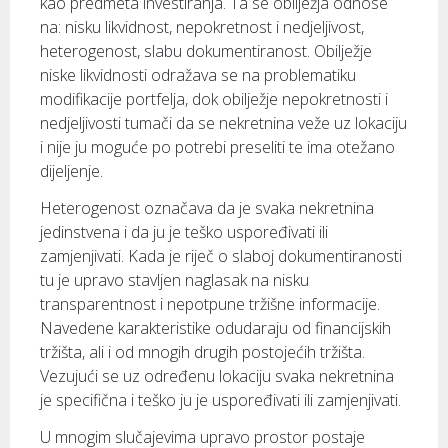
kao predmeta investiranja. Ta se obilježja odnose
na: nisku likvidnost, nepokretnost i nedjeljivost,
heterogenost, slabu dokumentiranost. Obilježje
niske likvidnosti odražava se na problematiku
modifikacije portfelja, dok obilježje nepokretnosti i
nedjeljivosti tumači da se nekretnina veže uz lokaciju
i nije ju moguće po potrebi preseliti te ima otežano
dijeljenje.
Heterogenost označava da je svaka nekretnina
jedinstvena i da ju je teško uspoređivati ili
zamjenjivati. Kada je riječ o slaboj dokumentiranosti
tu je upravo stavljen naglasak na nisku
transparentnost i nepotpune tržišne informacije.
Navedene karakteristike odudaraju od financijskih
tržišta, ali i od mnogih drugih postojećih tržišta.
Vezujući se uz određenu lokaciju svaka nekretnina
je specifična i teško ju je uspoređivati ili zamjenjivati.
U mnogim slučajevima upravo prostor postaje