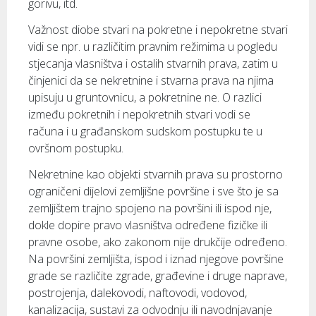
gorivu, itd.
Važnost diobe stvari na pokretne i nepokretne stvari
vidi se npr. u različitim pravnim režimima u pogledu
stjecanja vlasništva i ostalih stvarnih prava, zatim u
činjenici da se nekretnine i stvarna prava na njima
upisuju u gruntovnicu, a pokretnine ne. O razlici
između pokretnih i nepokretnih stvari vodi se
računa i u građanskom sudskom postupku te u
ovršnom postupku.
Nekretnine kao objekti stvarnih prava su prostorno
ograničeni dijelovi zemljišne površine i sve što je sa
zemljištem trajno spojeno na površini ili ispod nje,
dokle dopire pravo vlasništva određene fizičke ili
pravne osobe, ako zakonom nije drukčije određeno.
Na površini zemljišta, ispod i iznad njegove površine
grade se različite zgrade, građevine i druge naprave,
postrojenja, dalekovodi, naftovodi, vodovod,
kanalizacija, sustavi za odvodnju ili navodnjavanje