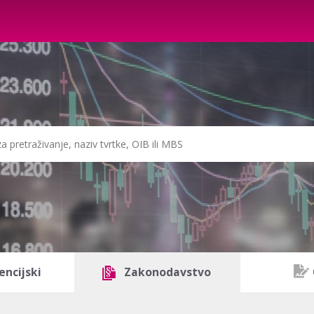
encijski
Zakonodavstvo