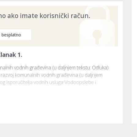
 ako imate korisnički račun.
e besplatno
lanak 1.
nih vodnih građevina (u daljnjem tekstu: Odluka) 
azvoj komunalnih vodnih građevina (u daljnjem 
og isporučitelja vodnih usluga Vodoopskrbe i 