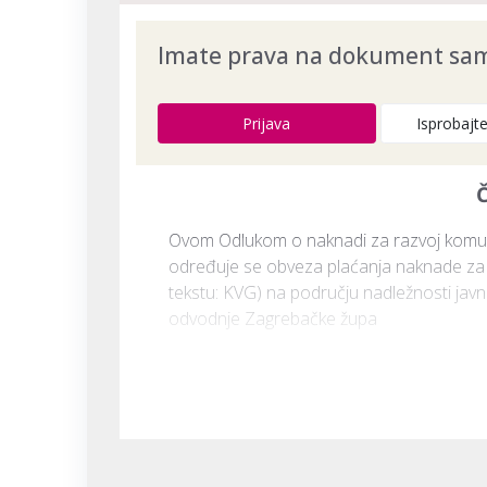
Imate prava na dokument samo
Prijava
Isprobajt
Č
Ovom Odlukom o naknadi za razvoj komunal
određuje se obveza plaćanja naknade za r
tekstu: KVG) na području nadležnosti javn
odvodnje Zagrebačke župa