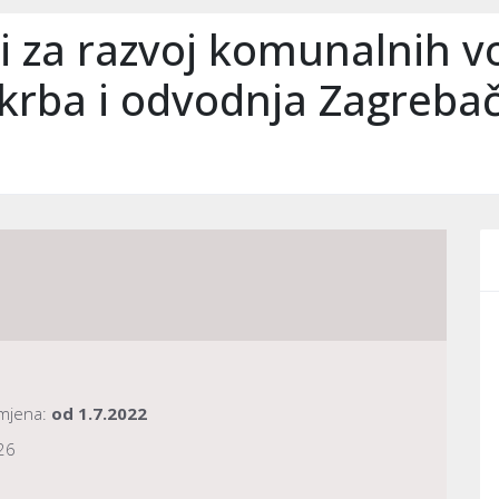
 za razvoj komunalnih v
krba i odvodnja Zagrebač
imjena:
od
1.7.2022
26