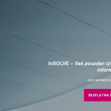
InSOLVE –
Vaš pouzdan izv
infor
Još nemate ko
BESPLATNA 