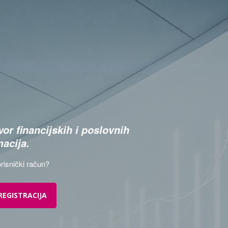
or financijskih i poslovnih
macija.
risnički račun?
REGISTRACIJA