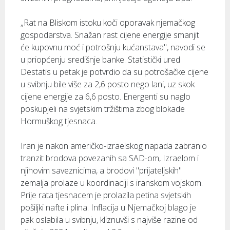
„Rat na Bliskom istoku koči oporavak njemačkog
gospodarstva. Snažan rast cijene energije smanjit
će kupovnu moć i potrošnju kućanstava", navodi se
u priopćenju središnje banke. Statistički ured
Destatis u petak je potvrdio da su potrošačke cijene
u svibnju bile više za 2,6 posto nego lani, uz skok
cijene energije za 6,6 posto. Energenti su naglo
poskupjeli na svjetskim tržištima zbog blokade
Hormuškog tjesnaca.
Iran je nakon američko-izraelskog napada zabranio
tranzit brodova povezanih sa SAD-om, Izraelom i
njihovim saveznicima, a brodovi "prijateljskih"
zemalja prolaze u koordinaciji s iranskom vojskom.
Prije rata tjesnacem je prolazila petina svjetskih
pošiljki nafte i plina. Inflacija u Njemačkoj blago je
pak oslabila u svibnju, kliznuvši s najviše razine od