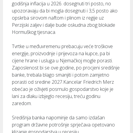
godišnja inflacija u 2026. dosegnuti tri posto, no
upozoravaju da bi mogla dosegnuti i 3,5 posto ako
opskrba sirovom naftom i plinom iz regije uz
Perzijski zaljev i dalje bude oskudna zbog blokade
Hormuškog tjesnaca.
Tvrtke u međuvremenu prebacuju veće troškove
energije, proizvodnje i prijevoza na kupce, pa bi
cijene hrane i usluga u Njemačkoj mogle porasti.
Zaposlenost bi se ove godine, po procjeni središnje
banke, trebala blago smanjiti i potom zamjetno
porasti od sredine 2027.Kancelar Friedrich Merz
obećao je oživjeti posrnulo gospodarstvo koje je
lani za dlaku izbjeglo recesiju, treću godinu
zaredom.
Središnja banka napominje da samo izdašan
program državne potrošnje sprječava opetovano
klizanje gospodarstva u recesiju.