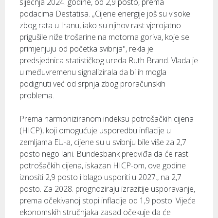
siječnja 2024. godine, od 2,9 posto, prema
podacima Destatisa. „Cijene energije još su visoke
zbog rata u Iranu, iako su njihov rast vjerojatno
prigušile niže trošarine na motorna goriva, koje se
primjenjuju od početka svibnja", rekla je
predsjednica statističkog ureda Ruth Brand. Vlada je
u međuvremenu signalizirala da bi ih mogla
podignuti već od srpnja zbog proračunskih
problema.
Prema harmoniziranom indeksu potrošačkih cijena
(HICP), koji omogućuje usporedbu inflacije u
zemljama EU-a, cijene su u svibnju bile više za 2,7
posto nego lani. Bundesbank predviđa da će rast
potrošačkih cijena, iskazan HICP-om, ove godine
iznositi 2,9 posto i blago usporiti u 2027., na 2,7
posto. Za 2028. prognoziraju izrazitije usporavanje,
prema očekivanoj stopi inflacije od 1,9 posto. Vijeće
ekonomskih stručnjaka zasad očekuje da će