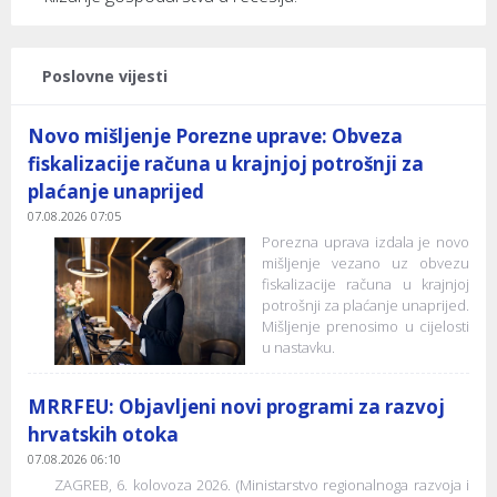
Poslovne vijesti
Novo mišljenje Porezne uprave: Obveza
fiskalizacije računa u krajnjoj potrošnji za
plaćanje unaprijed
07.08.2026 07:05
Porezna uprava izdala je novo
mišljenje vezano uz obvezu
fiskalizacije računa u krajnjoj
potrošnji za plaćanje unaprijed.
Mišljenje prenosimo u cijelosti
u nastavku.
MRRFEU: Objavljeni novi programi za razvoj
hrvatskih otoka
07.08.2026 06:10
ZAGREB, 6. kolovoza 2026. (Ministarstvo regionalnoga razvoja i