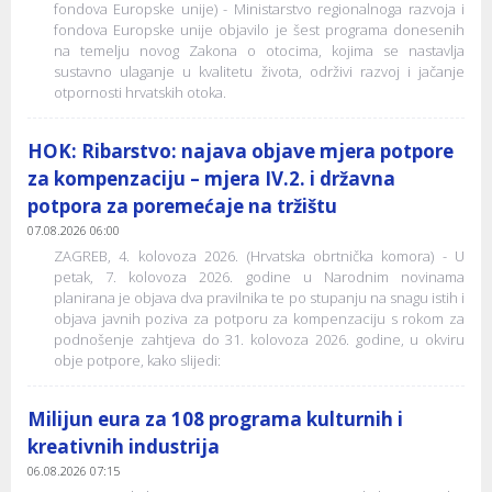
fondova Europske unije) - Ministarstvo regionalnoga razvoja i
fondova Europske unije objavilo je šest programa donesenih
na temelju novog Zakona o otocima, kojima se nastavlja
sustavno ulaganje u kvalitetu života, održivi razvoj i jačanje
otpornosti hrvatskih otoka.
HOK: Ribarstvo: najava objave mjera potpore
za kompenzaciju – mjera IV.2. i državna
potpora za poremećaje na tržištu
07.08.2026 06:00
ZAGREB, 4. kolovoza 2026. (Hrvatska obrtnička komora) - U
petak, 7. kolovoza 2026. godine u Narodnim novinama
planirana je objava dva pravilnika te po stupanju na snagu istih i
objava javnih poziva za potporu za kompenzaciju s rokom za
podnošenje zahtjeva do 31. kolovoza 2026. godine, u okviru
obje potpore, kako slijedi:
Milijun eura za 108 programa kulturnih i
kreativnih industrija
06.08.2026 07:15