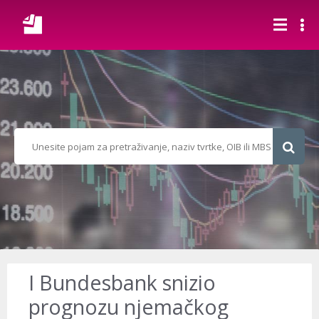
I Bundesbank snizio
prognozu njemačkog