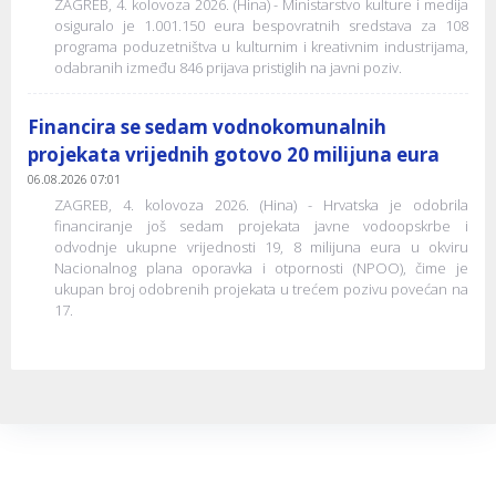
ZAGREB, 4. kolovoza 2026. (Hina) - Ministarstvo kulture i medija
osiguralo je 1.001.150 eura bespovratnih sredstava za 108
programa poduzetništva u kulturnim i kreativnim industrijama,
odabranih između 846 prijava pristiglih na javni poziv.
Financira se sedam vodnokomunalnih
projekata vrijednih gotovo 20 milijuna eura
06.08.2026 07:01
ZAGREB, 4. kolovoza 2026. (Hina) - Hrvatska je odobrila
financiranje još sedam projekata javne vodoopskrbe i
odvodnje ukupne vrijednosti 19, 8 milijuna eura u okviru
Nacionalnog plana oporavka i otpornosti (NPOO), čime je
ukupan broj odobrenih projekata u trećem pozivu povećan na
17.