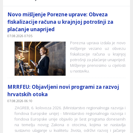
Novo mišljenje Porezne uprave: Obveza
fiskalizacije računa u krajnjoj potrošnji za
plaćanje unaprijed
07.08.2026 07:05
Porezna uprava izdala je novo
mišljenje vezano uz obvezu
fiskalizacije računa u krajnjoj
potrošnji za plaćanje unaprijed.
Mišljenje prenosimo u cijelosti
u nastavku.
MRRFEU: Objavljeni novi programi za razvoj
hrvatskih otoka
07.08.2026 06:10
ZAGREB, 6. kolovoza 2026. (Ministarstvo regionalnoga razvoja i
fondova Europske unije) - Ministarstvo regionalnoga razvoja i
fondova Europske unije objavilo je šest programa donesenih
na temelju novog Zakona o otocima, kojima se nastavlja
sustavno ulaganje u kvalitetu života, održivi razvoj i jačanje