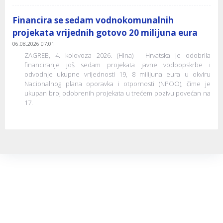
Financira se sedam vodnokomunalnih
projekata vrijednih gotovo 20 milijuna eura
06.08.2026 07:01
ZAGREB, 4. kolovoza 2026. (Hina) - Hrvatska je odobrila
financiranje još sedam projekata javne vodoopskrbe i
odvodnje ukupne vrijednosti 19, 8 milijuna eura u okviru
Nacionalnog plana oporavka i otpornosti (NPOO), čime je
ukupan broj odobrenih projekata u trećem pozivu povećan na
17.