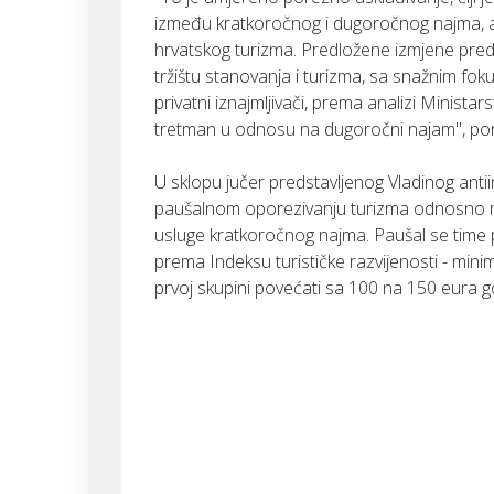
između kratkoročnog i dugoročnog najma, a 
hrvatskog turizma. Predložene izmjene pre
tržištu stanovanja i turizma, sa snažnim foku
privatni iznajmljivači, prema analizi Ministars
tretman u odnosu na dugoročni najam", por
U sklopu jučer predstavljenog Vladinog antii
paušalnom oporezivanju turizma odnosno na
usluge kratkoročnog najma. Paušal se time 
prema Indeksu turističke razvijenosti - mini
prvoj skupini povećati sa 100 na 150 eura g