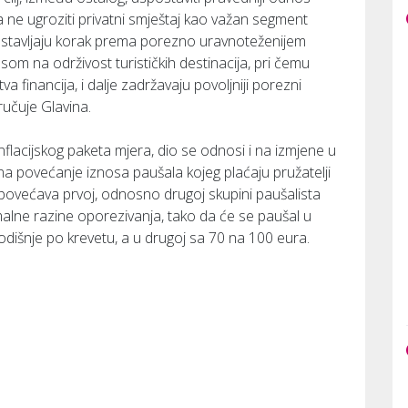
ne ugroziti privatni smještaj kao važan segment
dstavljaju korak prema porezno uravnoteženijem
som na održivost turističkih destinacija, pri čemu
tva financija, i dalje zadržavaju povoljniji porezni
učuje Glavina.
nflacijskog paketa mjera, dio se odnosi i na izmjene u
 povećanje iznosa paušala kojeg plaćaju pružatelji
povećava prvoj, odnosno drugoj skupini paušalista
malne razine oporezivanja, tako da će se paušal u
odišnje po krevetu, a u drugoj sa 70 na 100 eura.