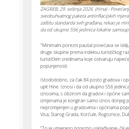
ZAGREB, 29. svibnja 2026. (Hina) - Povećanj
sveobuhvatnog paketa antiinflacijskih mjera 
zaštitu standarda svih građana, rekao je min
da od ukupno 556 jedinica lokalne samoupr
"Minimalni porezni paušal povećava se isklj
druge skupine prema indeksu turističkog razv
turističkim sredinama koje ostvaruju najveć
popunjenosti.
Istododobno, za čak 84 posto gradova i op
upit Hine. Iznosi i da od ukupno 556 jedini
iznosima, s obzirom da gradovi i općine sa
izmjenama je korigiran samo iznos donjeg pr
nepromijenjen u gradovima i općinama poput 
Visa, Starog Grada, Korčule, Rogoznice, Du
"To je umjereno porezno usklađivanje, čiji je