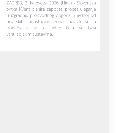
ZAGREB, 3. kolovoza 2026. (Hina) - Slovenska
tvrtka I-Vent planira započeti proces ulaganja
u izgradnju proizvodnog pogona u jednoj od
hrvatskih industrijskih zona, najavili su u
ponedjeljak iz te tvrtke koja se bavi
ventilacijskim sustavima.