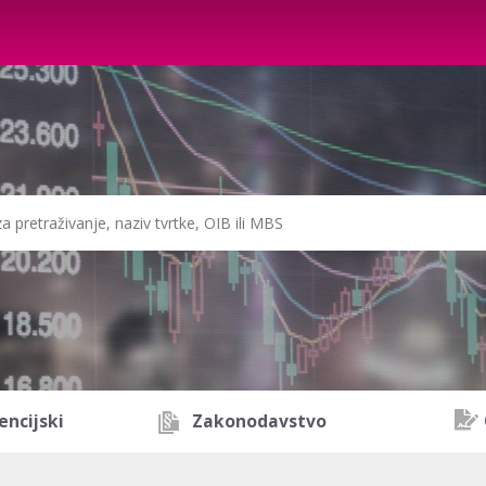
encijski
Zakonodavstvo