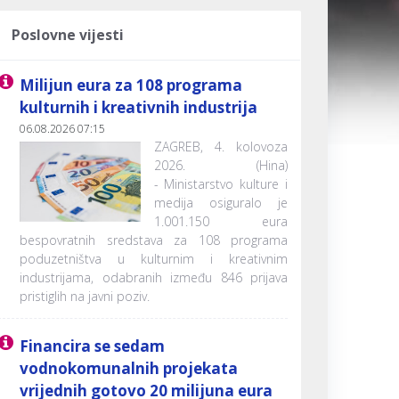
Poslovne vijesti
Milijun eura za 108 programa
kulturnih i kreativnih industrija
06.08.2026 07:15
ZAGREB, 4. kolovoza
2026. (Hina)
- Ministarstvo kulture i
medija osiguralo je
1.001.150 eura
bespovratnih sredstava za 108 programa
poduzetništva u kulturnim i kreativnim
industrijama, odabranih između 846 prijava
pristiglih na javni poziv.
Financira se sedam
vodnokomunalnih projekata
vrijednih gotovo 20 milijuna eura