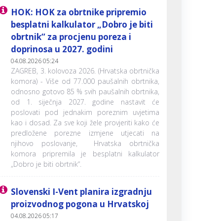
HOK: HOK za obrtnike pripremio
besplatni kalkulator „Dobro je biti
obrtnik“ za procjenu poreza i
doprinosa u 2027. godini
04.08.2026 05:24
ZAGREB, 3. kolovoza 2026. (Hrvatska obrtnička
komora) - Više od 77.000 paušalnih obrtnika,
odnosno gotovo 85 % svih paušalnih obrtnika,
od 1. siječnja 2027. godine nastavit će
poslovati pod jednakim poreznim uvjetima
kao i dosad. Za sve koji žele provjeriti kako će
predložene porezne izmjene utjecati na
njihovo poslovanje, Hrvatska obrtnička
komora pripremila je besplatni kalkulator
„Dobro je biti obrtnik“.
Slovenski I-Vent planira izgradnju
proizvodnog pogona u Hrvatskoj
04.08.2026 05:17