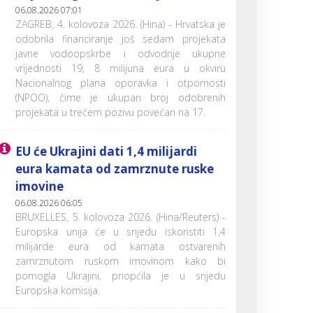
06.08.2026 07:01
ZAGREB, 4. kolovoza 2026. (Hina) - Hrvatska je
odobrila financiranje još sedam projekata
javne vodoopskrbe i odvodnje ukupne
vrijednosti 19, 8 milijuna eura u okviru
Nacionalnog plana oporavka i otpornosti
(NPOO), čime je ukupan broj odobrenih
projekata u trećem pozivu povećan na 17.
EU će Ukrajini dati 1,4 milijardi
eura kamata od zamrznute ruske
imovine
06.08.2026 06:05
BRUXELLES, 5. kolovoza 2026. (Hina/Reuters) -
Europska unija će u srijedu iskoristiti 1,4
milijarde eura od kamata ostvarenih
zamrznutom ruskom imovinom kako bi
pomogla Ukrajini, priopćila je u srijedu
Europska komisija.