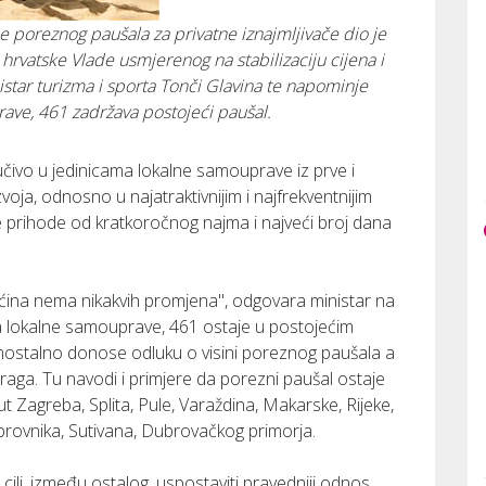
e poreznog paušala za privatne iznajmljivače dio je
hrvatske Vlade usmjerenog na stabilizaciju cijena i
istar turizma i sporta Tonči Glavina te napominje
ave, 461 zadržava postojeći paušal.
učivo u jedinicama lokalne samouprave iz prve i
oja, odnosno u najatraktivnijim i najfrekventnijim
e prihode od kratkoročnog najma i najveći broj dana
ćina nema nikakvih promjena", odgovara ministar na
ca lokalne samouprave, 461 ostaje u postojećim
mostalno donose odluku o visini poreznog paušala a
aga. Tu navodi i primjere da porezni paušal ostaje
Zagreba, Splita, Pule, Varaždina, Makarske, Rijeke,
brovnika, Sutivana, Dubrovačkog primorja.
 cilj, između ostalog, uspostaviti pravedniji odnos