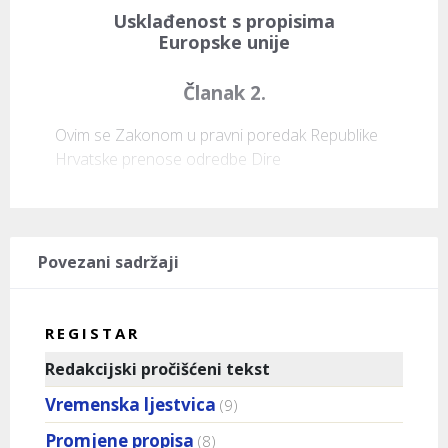
Usklađenost s propisima
Europske unije
Članak 2.
Ovim se Zakonom u pravni poredak Republike 
Hrvatske prenose odredbe Dire
Povezani sadržaji
REGISTAR
Redakcijski pročišćeni tekst
Vremenska ljestvica
(9)
Promjene propisa
(8)