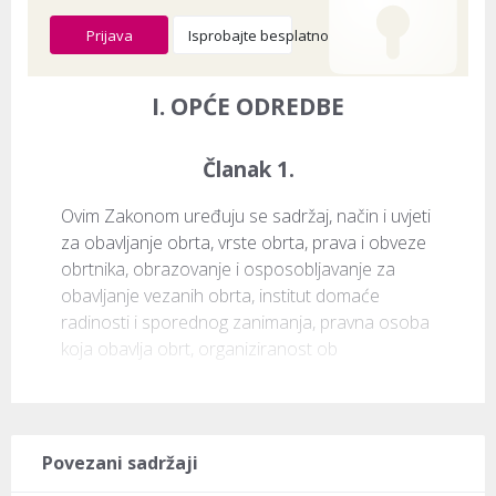
Prijava
Isprobajte besplatno
I. OPĆE ODREDBE
Članak 1.
Ovim Zakonom uređuju se sadržaj, način i uvjeti 
za obavljanje obrta, vrste obrta, prava i obveze 
obrtnika, obrazovanje i osposobljavanje za 
obavljanje vezanih obrta, institut domaće 
radinosti i sporednog zanimanja, pravna osoba 
koja obavlja obrt, organiziranost ob
Povezani sadržaji