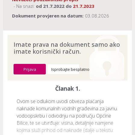
- Na snazi:
od
21.7.2022
do
21.7.2023
Dokument provjeren na datum:
03.08.2026
Imate prava na dokument samo ako
imate korisnički račun.
Prijava
Isprobajte besplatno
Članak 1.
Ovom se odlukom uvodi obveza plaćanja 
naknade komunalnih vodnih građevina za javnu 
vodoopskrbu i odvodnju na području Općine 
Bilice, te se utvrđuje: visina, detaljnije namjene 
kojima služi prihod od naknade (dalje u tekstu: 