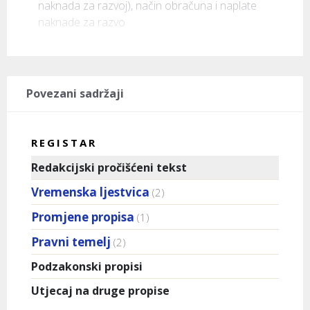
naknada za razvoj), način obračuna i naplate 
naknade za razvo
Povezani sadržaji
REGISTAR
Redakcijski pročišćeni tekst
Vremenska ljestvica
(2)
Promjene propisa
(1)
Pravni temelj
(2)
Podzakonski propisi
Utjecaj na druge propise