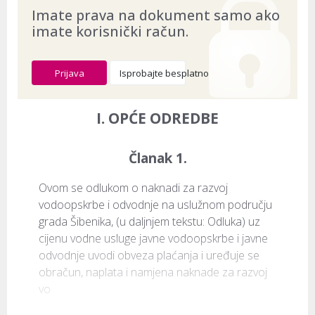
Imate prava na dokument samo ako
imate korisnički račun.
Prijava
Isprobajte besplatno
I. OPĆE ODREDBE
Članak 1.
Ovom se odlukom o naknadi za razvoj 
vodoopskrbe i odvodnje na uslužnom području 
grada Šibenika, (u daljnjem tekstu: Odluka) uz 
cijenu vodne usluge javne vodoopskrbe i javne 
odvodnje uvodi obveza plaćanja i uređuje se 
obračun, naplata i namjena naknade za razvoj 
vo