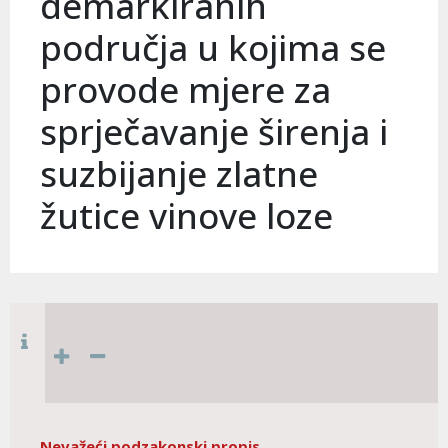
demarkiranih
područja u kojima se
provode mjere za
sprječavanje širenja i
suzbijanje zlatne
žutice vinove loze
Nevažeći podzakonski propis