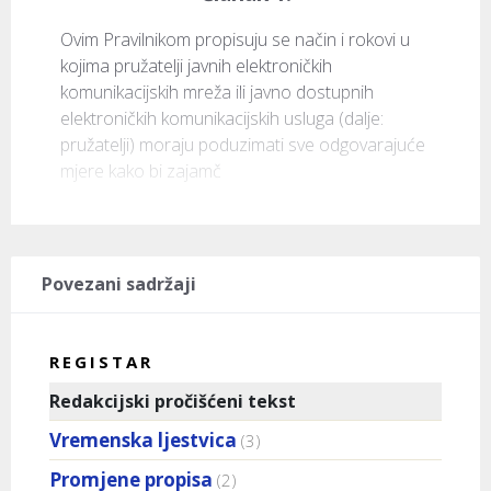
Ovim Pravilnikom propisuju se način i rokovi u 
kojima pružatelji javnih elektroničkih 
komunikacijskih mreža ili javno dostupnih 
elektroničkih komunikacijskih usluga (dalje: 
pružatelji) moraju poduzimati sve odgovarajuće 
mjere kako bi zajamč
Povezani sadržaji
REGISTAR
Redakcijski pročišćeni tekst
Vremenska ljestvica
(3)
Promjene propisa
(2)