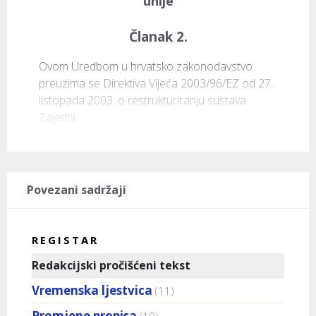
unije
Članak 2.
Ovom Uredbom u hrvatsko zakonodavstvo 
preuzima se Direktiva Vijeća 2003/96/EZ od 27. 
listopada 2003. o restrukturiranju sustava 
Zajedni
Povezani sadržaji
REGISTAR
Redakcijski pročišćeni tekst
Vremenska ljestvica
(11)
Promjene propisa
(10)