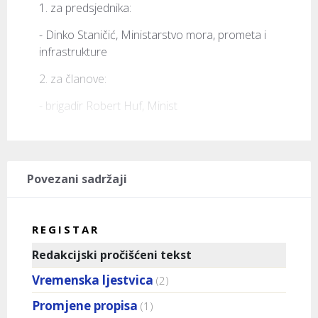
1. za predsjednika:
- Dinko Staničić, Ministarstvo mora, prometa i 
infrastrukture
2. za članove:
- brigadir Robert Huf, Minist
Povezani sadržaji
REGISTAR
Redakcijski pročišćeni tekst
Vremenska ljestvica
(2)
Promjene propisa
(1)