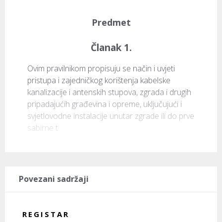
Predmet
Članak 1.
Ovim pravilnikom propisuju se način i uvjeti 
pristupa i zajedničkog korištenja kabelske 
kanalizacije i antenskih stupova, zgrada i drugih 
pripadajućih građevina i opreme, uključujući i 
svjetlovodne instalacije unutar zgrade ili do prve 
sabirne t
Povezani sadržaji
REGISTAR