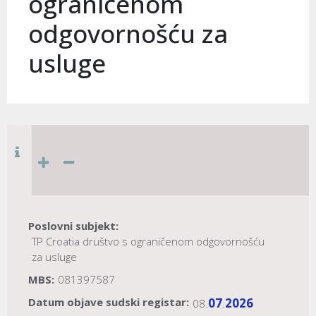
ograničenom
odgovornošću za
usluge
Poslovni subjekt:
TP Croatia društvo s ograničenom odgovornošću
za usluge
MBS:
081397587
Datum objave sudski registar:
07
2026
08.
.