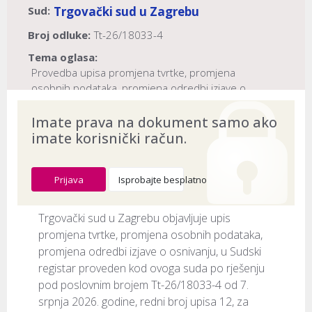
Sud:
Trgovački sud u Zagrebu
Broj odluke:
Tt-26/18033-4
Tema oglasa:
Provedba upisa promjena tvrtke, promjena
osobnih podataka, promjena odredbi izjave o
osnivanju
Imate prava na dokument samo ako
Tip objave:
Pojedinačni (upis)
imate korisnički račun.
Naslov:
TP Croatia društvo s ograničenom odgovornošću
za usluge
Prijava
Isprobajte besplatno
Dokument provjeren na datum:
03.08.2026
Trgovački sud u Zagrebu objavljuje upis 
promjena tvrtke, promjena osobnih podataka, 
promjena odredbi izjave o osnivanju, u Sudski 
registar proveden kod ovoga suda po rješenju 
pod poslovnim brojem Tt-26/18033-4 od 7. 
srpnja 2026. godine, redni broj upisa 12, za 