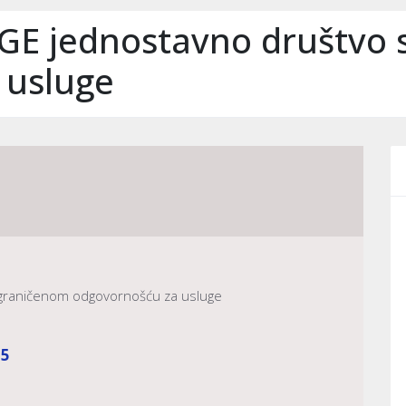
E jednostavno društvo 
 usluge
graničenom odgovornošću za usluge
25