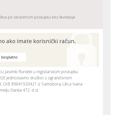
uštva po skraćenom postupku bez likvidacije
tvo s ograničenom odgovornošću za usluge
 ako imate korisnički račun.
26
e besplatno
cu Jasenki Rundek u registarskom postupku 
GE jednostavno društvo s ograničenom 
 OIB 89641920421 iz Samobora, Ulica Ivana 
elju članka 472. d st. 