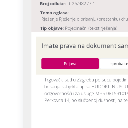
Broj odluke:
Tt-25/48277-1
Tema oglasa:
Rješenje Rješenje o brisanju (prestanku) dr
Tip objave:
Pojedinačni (tekst rješenja)
Naslov:
HUDOKLIN USLUGE jednostavno druš
Imate prava na dokument samo
Dokument provjeren na datum:
10.08.20
Prijava
Isprobajt
Trgovački sud u Zagrebu po sucu pojedin
brisanja subjekta upisa HUDOKLIN USLU
odgovornošću za usluge MBS 081531019,
Perkovca 14, po službenoj dužnosti, na tem