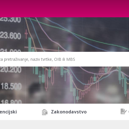
encijski
Zakonodavstvo