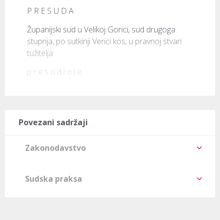
P R E S U D A
Županijski sud u Velikoj Gorici, sud drugoga 
stupnja, po sutkinji Verici kos, u pravnoj stvari 
tužitelja 
p r e s u d i o j e
Povezani sadržaji
Zakonodavstvo
Sudska praksa