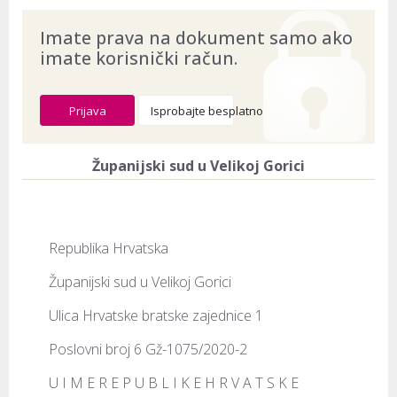
Imate prava na dokument samo ako
imate korisnički račun.
Prijava
Isprobajte besplatno
Županijski sud u Velikoj Gorici
Republika Hrvatska
Županijski sud u Velikoj Gorici
Ulica Hrvatske bratske zajednice 1
Poslovni broj 6 Gž-1075/2020-2
U I M E R E P U B L I K E H R V A T S K E