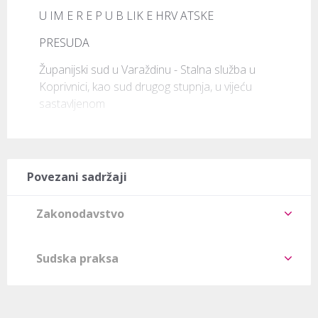
U IM E R E P U B LIK E HRV ATSKE
PRESUDA
Županijski sud u Varaždinu - Stalna služba u 
Koprivnici, kao sud drugog stupnja, u vijeću 
sastavljenom
Povezani sadržaji
Zakonodavstvo
Sudska praksa