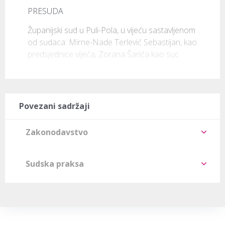
PRESUDA
Županijski sud u Puli-Pola, u vijeću sastavljenom 
od sudaca: Mirne-Nade Terlević Sebastijan, kao 
predsjednice vijeća, Zorana Šarića kao suc
Povezani sadržaji
Zakonodavstvo
Sudska praksa