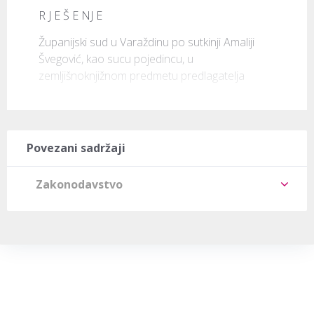
R J E Š E NJ E
Županijski sud u Varaždinu po sutkinji Amaliji 
Švegović, kao sucu pojedincu, u 
zemljišnoknjižnom predmetu predlagatelja 
Povezani sadržaji
Zakonodavstvo