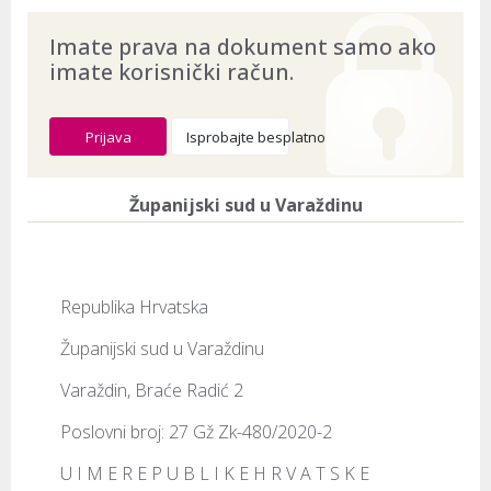
Imate prava na dokument samo ako
imate korisnički račun.
Prijava
Isprobajte besplatno
Županijski sud u Varaždinu
Republika Hrvatska
Županijski sud u Varaždinu
Varaždin, Braće Radić 2
Poslovni broj: 27 Gž Zk-480/2020-2
U I M E R E P U B L I K E H R V A T S K E