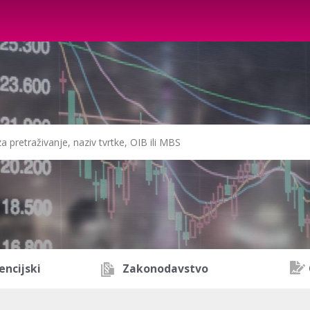
encijski
Zakonodavstvo