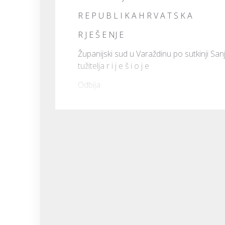
R E P U B L I K A H R V A T S K A
R J E Š E NJ E
Županijski sud u Varaždinu po sutkinji San
tužitelja 
r i j e š i o j e
Odbija 