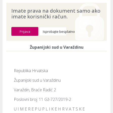
Imate prava na dokument samo ako
imate korisnički račun.
Prijava
Isprobajte besplatno
Županijski sud u Varaždinu
Republika Hrvatska
Županijski sud u Varaždinu
Varaždin, Braće Radić 2
Poslovni broj: 11 Gž-727/2019-2
U I M E R E P U P L I K E H R V A T S K E