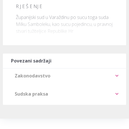
R J E Š E NJ E
Županijski sud u Varaždinu po sucu toga suda 
Milku Samboleku, kao sucu pojedincu, u pravnoj 
stvari tužiteljice Republike Hr
Povezani sadržaji
Zakonodavstvo
Sudska praksa