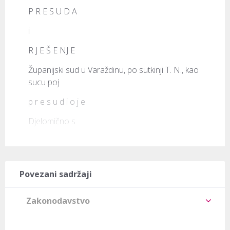
P R E S U D A
i
R J E Š E NJ E
Županijski sud u Varaždinu, po sutkinji 
T. N.
, kao 
sucu poj
p r e s u d i o j e
Djelomično s
Povezani sadržaji
Zakonodavstvo