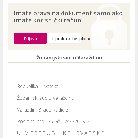
Imate prava na dokument samo ako
imate korisnički račun.
Prijava
Isprobajte besplatno
Županijski sud u Varaždinu
Republika Hrvatska
Županijski sud u Varaždinu
Varaždin, Braće Radić 2
Poslovni broj: 35 Gž-1744/2019-2
U I M E R E P U B L I K E H R V A T S K E