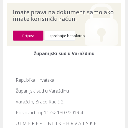
Imate prava na dokument samo ako
imate korisnički račun.
Prijava
Isprobajte besplatno
Županijski sud u Varaždinu
Republika Hrvatska
Županijski sud u Varaždinu
Varaždin, Braće Radić 2
Poslovni broj: 11 Gž-1307/2019-4
U I M E R E P U B L I K E H R V A T S K E