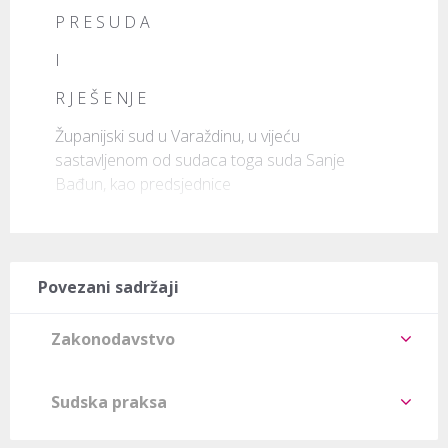
P R E S U D A
I
R J E Š E NJ E
Županijski sud u Varaždinu, u vijeću 
sastavljenom od sudaca toga suda Sanje 
Bađun, kao predsjednice 
Povezani sadržaji
Zakonodavstvo
Sudska praksa