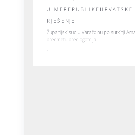
U I M E R E P U B L I K E H R V A T S K E
R J E Š E NJ E
Županijski sud u Varaždinu po sutkinji Ama
predmetu predlagatelja 
r