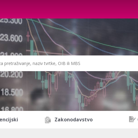
encijski
Zakonodavstvo