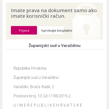
Imate prava na dokument samo ako
imate korisnički račun.
Prijava
Isprobajte besplatno
Županijski sud u Varaždinu
Republika Hrvatska
Županijski sud u Varaždinu
Varaždin, Braće Radić 2
Poslovni broj: 10 Gž-1198/2019-2
U I M E R E P U B L I K E H R V A T S K E