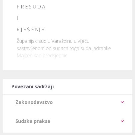
P R E S U D A
I
R J E Š E NJ E
Županijski sud u Varaždinu u vijeću 
sastavljenom od sudaca toga suda Jadranke 
Majcen kao predsjednic
Povezani sadržaji
Zakonodavstvo
Sudska praksa