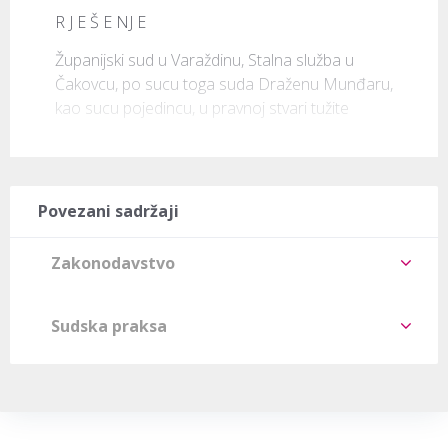
R J E Š E NJ E
Županijski sud u Varaždinu, Stalna služba u 
Čakovcu, po sucu toga suda Draženu Munđaru, 
kao sucu pojedincu, u pravnoj stvari tužite
Povezani sadržaji
Zakonodavstvo
Sudska praksa