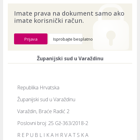
Imate prava na dokument samo ako
imate korisnički račun.
Prijava
Isprobajte besplatno
Županijski sud u Varaždinu
Republika Hrvatska
Županijski sud u Varaždinu
Varaždin, Braće Radić 2
Poslovni broj: 25 Gž-363/2018-2
R E P U B L I K A H R V A T S K A