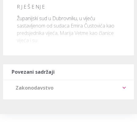
R J E Š E NJ E
Županijski sud u Dubrovniku, u vijeću 
sastavljenom od sudaca Emira Čustovića kao 
predsjednika vijeća, Marija Vetme kao članice 
vijeća i su
Povezani sadržaji
Zakonodavstvo