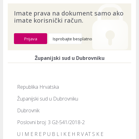
Imate prava na dokument samo ako
imate korisnički račun.
Prijava
Isprobajte besplatno
Županijski sud u Dubrovniku
Republika Hrvatska
Županijski sud u Dubrovniku
Dubrovnik
Poslovni broj: 3 Gž-541/2018-2
U I M E R E P U B L I K E H R V AT S K E