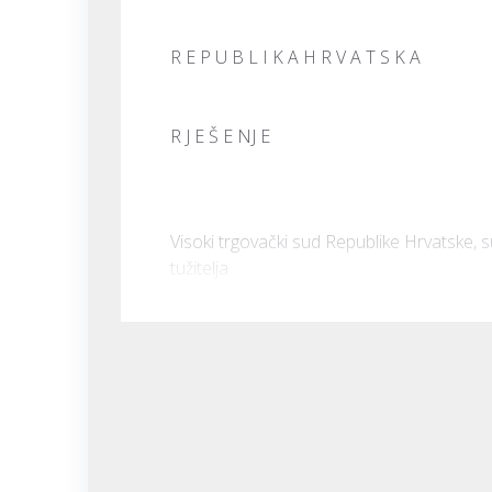
R E P U B L I K A H R V A T S K A
R J E Š E NJ E
Visoki trgovački sud Republike Hrvatske, 
tužitelja