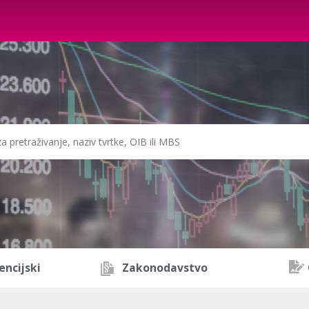
encijski
Zakonodavstvo