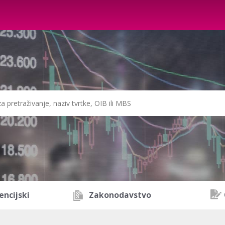
encijski
Zakonodavstvo