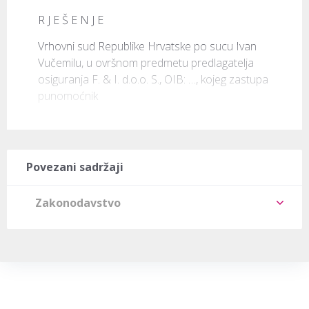
R J E Š E N J E
Vrhovni sud Republike Hrvatske po sucu Ivan 
Vučemilu, u ovršnom predmetu predlagatelja 
osiguranja F. & I. d.o.o. S., OIB: …, kojeg zastupa 
punomoćnik
Povezani sadržaji
Zakonodavstvo