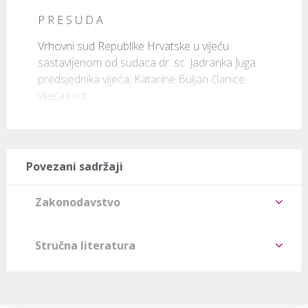
P R E S U D A
Vrhovni sud Republike Hrvatske u vijeću 
sastavljenom od sudaca dr. sc. Jadranka Juga 
predsjednika vijeća, Katarine Buljan članice 
vijeća i sut
Povezani sadržaji
Zakonodavstvo
Stručna literatura