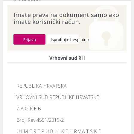
(14.03.2019)
ECLI:
ECLI:HR:VSRH:2020:2823
Imate prava na dokument samo ako
imate korisnički račun.
Naslov:
Rev 4591/2019-2
Dokument provjeren na datum:
03.08.2026
Prijava
Isprobajte besplatno
Vrhovni sud RH
REPUBLIKA HRVATSKA
VRHOVNI SUD REPUBLIKE HRVATSKE
Z A G R E B
Broj: Rev 4591/2019-2
U I M E R E P U B L I K E H R V A T S K E