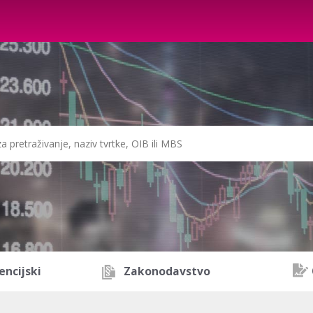
encijski
Zakonodavstvo