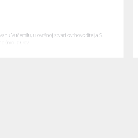
nu Vučemilu, u ovršnoj stvari ovrhovoditelja S. 
omoćnici iz Odv