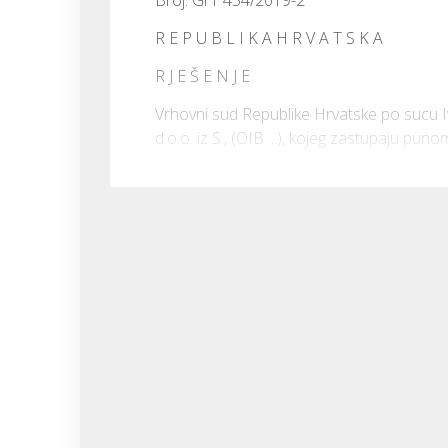
R E P U B L I K A H R V A T S K A
R J E Š E N J E
Vrhovni sud Republike Hrvatske po sucu Iva
d.o.o. iz S., (OIB ...), kojeg zastupaju pun