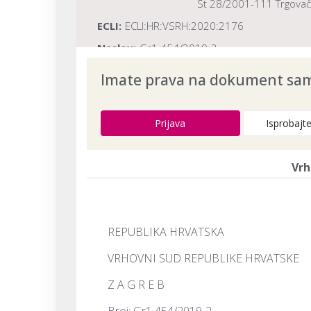
St 28/2001-111 Trgovačk
ECLI:
ECLI:HR:VSRH:2020:2176
Naslov:
Gr1 454/2019-2
Dokument provjeren na datum:
03.08.20
Imate prava na dokument samo
Prijava
Isprobajt
Vrh
REPUBLIKA HRVATSKA
VRHOVNI SUD REPUBLIKE HRVATSKE
Z A G R E B
Broj: Gr1 454/2019-2