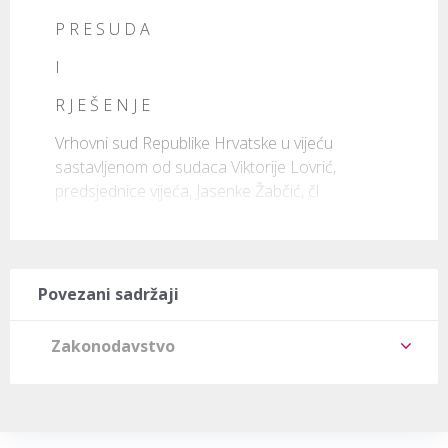
P R E S U D A
I
R J E Š E N J E
Vrhovni sud Republike Hrvatske u vijeću 
sastavljenom od sudaca Viktorije Lovrić, 
predsjednice vijeća, Jasenke Žabčić, čl
Povezani sadržaji
Zakonodavstvo