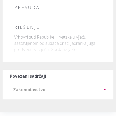
P R E S U D A
I
R J E Š E N J E
Vrhovni sud Republike Hrvatske u vijeću 
sastavljenom od sudaca dr.sc. Jadranka Juga 
predsjednika vijeća, Gordane Jalšo
Povezani sadržaji
Zakonodavstvo