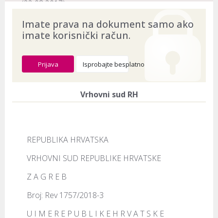
(22.08.2017)
ECLI:
ECLI:HR:VSRH:2020:5073
Imate prava na dokument samo ako
imate korisnički račun.
Naslov:
Rev 1757/2018-3
Dokument provjeren na datum:
10.08.2026
Prijava
Isprobajte besplatno
Vrhovni sud RH
REPUBLIKA HRVATSKA
VRHOVNI SUD REPUBLIKE HRVATSKE
Z A G R E B
Broj: Rev 1757/2018-3
U I M E R E P U B L I K E H R V A T S K E