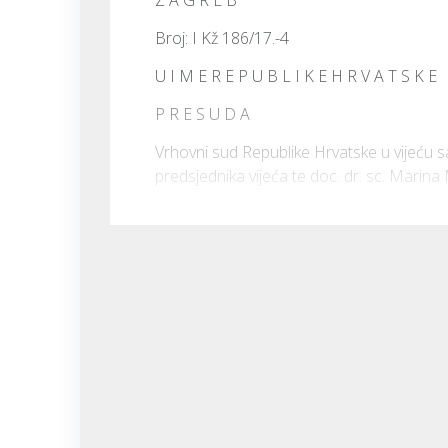
Broj: I Kž 186/17.-4
U I M E R E P U B L I K E H R V A T S K E
P R E S U D A
Vrhovni sud Republike Hrvatske u vijeću
predsjednika vijeća te doc. dr. sc. Marina