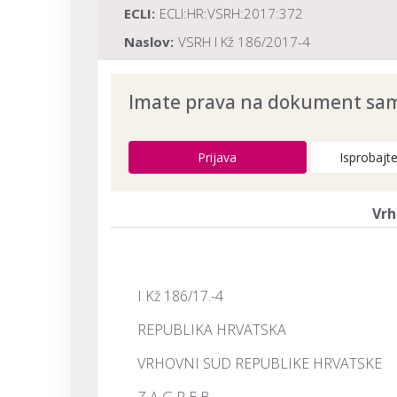
ECLI:
ECLI:HR:VSRH:2017:372
Naslov:
VSRH I Kž 186/2017-4
Dokument provjeren na datum:
03.08.20
Imate prava na dokument samo
Prijava
Isprobajt
Vrh
I Kž 186/17.-4
REPUBLIKA HRVATSKA
VRHOVNI SUD REPUBLIKE HRVATSKE
Z A G R E B