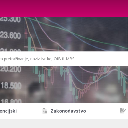
encijski
Zakonodavstvo