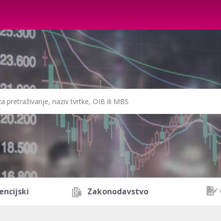
encijski
Zakonodavstvo