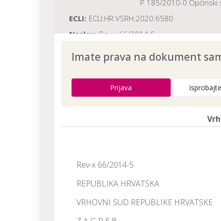
P 185/2010-0 Općinski 
ECLI:
ECLI:HR:VSRH:2020:6580
Naslov:
Rev x 66/2014-5
Dokument provjeren na datum:
03.08.20
Imate prava na dokument samo
Prijava
Isprobajt
Vrh
Rev-x 66/2014-5
REPUBLIKA HRVATSKA
VRHOVNI SUD REPUBLIKE HRVATSKE
Z A G R E B