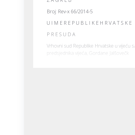
Broj: Rev-x 66/2014-5
U I M E R E P U B L I K E H R V A T S K E
P R E S U D A
Vrhovni sud Republike Hrvatske u vijeću s
predsjednika vijeća, Gordane Jalšovečk