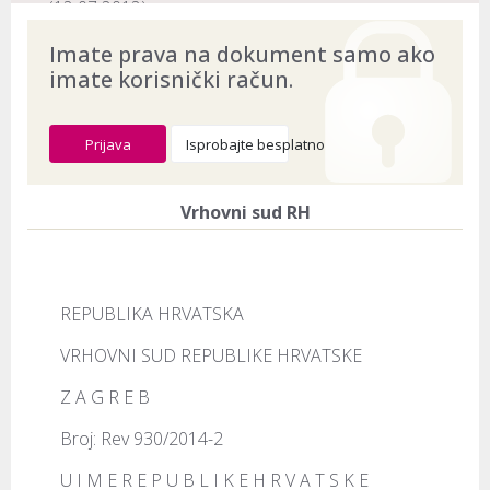
(12.07.2012)
ECLI:
ECLI:HR:VSRH:2020:4158
Imate prava na dokument samo ako
imate korisnički račun.
Naslov:
Rev 930/2014-2
Dokument provjeren na datum:
03.08.2026
Prijava
Isprobajte besplatno
Vrhovni sud RH
REPUBLIKA HRVATSKA
VRHOVNI SUD REPUBLIKE HRVATSKE
Z A G R E B
Broj: Rev 930/2014-2
U I M E R E P U B L I K E H R V A T S K E