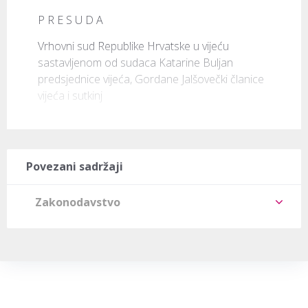
P R E S U D A
Vrhovni sud Republike Hrvatske u vijeću 
sastavljenom od sudaca Katarine Buljan 
predsjednice vijeća, Gordane Jalšovečki članice 
vijeća i sutkinj
Povezani sadržaji
Zakonodavstvo