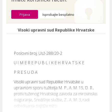
Prijava
Isprobajte besplatno
Visoki upravni sud Republike Hrvatske
Poslovni broj: Usž-288/20-2
U I M E R E P U B L I K E H R V A T S K E
P R E S U D A
Visoki upravni sud Republike Hrvatske u 
upravnom sporu tužitelja M. P., A. M. 15, D. R., 
protiv tuženog Hrvatskog zavoda za mirovinsko 
osiguranje, Središnje službe, Z., A. M. 3, radi 
određivanja najniže miro