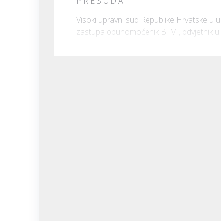
P R E S U D A
Visoki upravni sud Republike Hrvatske u upr
zastupa opunomoćenik B. M., odvjetnik u Z.