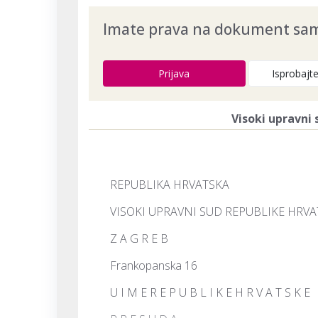
Imate prava na dokument samo
Prijava
Isprobajt
Visoki upravni
REPUBLIKA HRVATSKA
VISOKI UPRAVNI SUD REPUBLIKE HRVA
Z A G R E B
Frankopanska 16
U I M E R E P U B L I K E H R V A T S K E