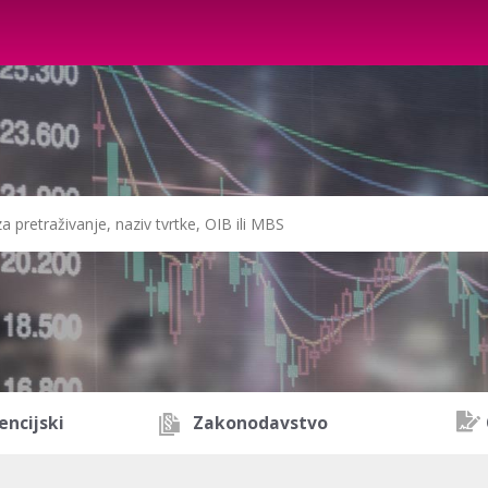
encijski
Zakonodavstvo