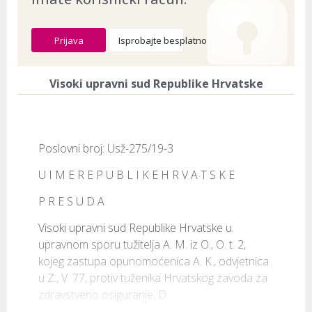
Prijava
Isprobajte besplatno
Visoki upravni sud Republike Hrvatske
Poslovni broj: Usž-275/19-3
U I M E R E P U B L I K E H R V A T S K E
P R E S U D A
Visoki upravni sud Republike Hrvatske u 
upravnom sporu tužitelja A. M. iz O., O. t. 2, 
kojeg zastupa opunomoćenica A. K., odvjetnica 
u Z., V. 77, protiv tuženika Hrvatskog zavoda za 
zdravstveno osiguranje, D