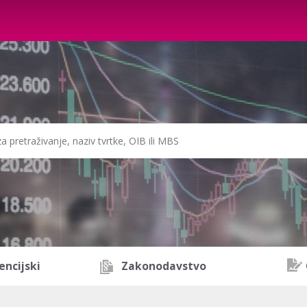
encijski
Zakonodavstvo