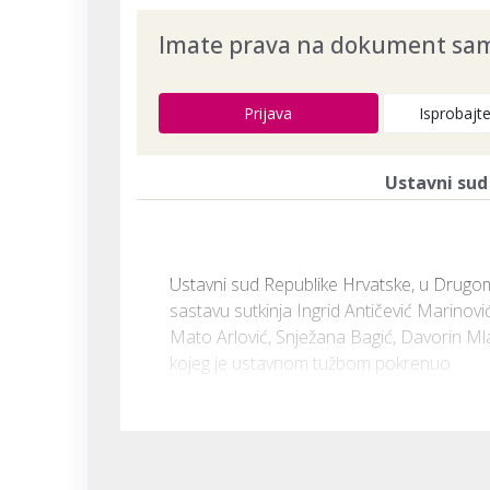
Imate prava na dokument samo
Prijava
Isprobajt
Ustavni sud
Ustavni sud Republike Hrvatske, u Drugom
sastavu sutkinja Ingrid Antičević Marinović
Mato Arlović, Snježana Bagić, Davorin Mlak
kojeg je ustavnom tužbom pokrenuo