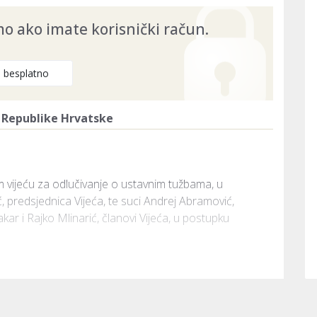
 ako imate korisnički račun.
e besplatno
 Republike Hrvatske
 vijeću za odlučivanje o ustavnim tužbama, u 
, predsjednica Vijeća, te suci Andrej Abramović, 
ar i Rajko Mlinarić, članovi Vijeća, u postupku 