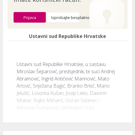
Prijava
Isprobajte besplatno
Ustavni sud Republike Hrvatske
Ustavni sud Republike Hrvatske, u sastavu 
Miroslav Šeparović, predsjednik, te suci Andrej 
Abramović, Ingrid Antičević Marinović, Mato 
Arlović, Snježana Bagić, Branko Brkić, Mario 
Jelušić, Lovorka Kušan, Josip Leko, Davorin 
Mlakar, Rajko Mlinarić, Goran Selanec i 
Miroslav Šumanović, rješavajući o pri