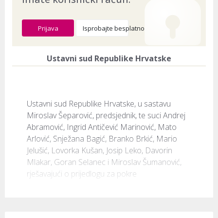
Prijava
Isprobajte besplatno
Ustavni sud Republike Hrvatske
Ustavni sud Republike Hrvatske, u sastavu 
Miroslav Šeparović, predsjednik, te suci Andrej 
Abramović, Ingrid Antičević Marinović, Mato 
Arlović, Snježana Bagić, Branko Brkić, Mario 
Jelušić, Lovorka Kušan, Josip Leko, Davorin 
Mlakar, Goran Selanec i Miroslav Šumanović, 
rješavajući o prijedlogu za pokre